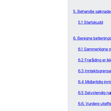
5. Behandle søknade
5.1 Startskudd
6. Beregne betjenin
6.1 Sammenligne me
6.2 Fraråding er ik
6.3 Inntektsgrens
6.4 Midlertidig inn
6.5 Selvstendig n
6.6. Vurdere utgift