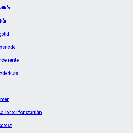
ilkår
lkår
gstid
 periode
ende rente
underkurs
nter
se renter for startlån
sstest