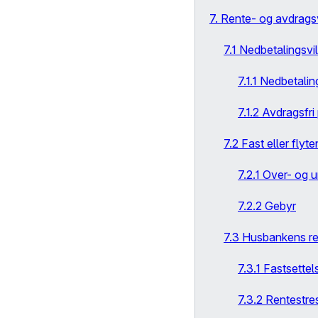
7. Rente- og avdragsv
7.1 Nedbetalingsvi
7.1.1 Nedbetalin
7.1.2 Avdragsfri
7.2 Fast eller flyt
7.2.1 Over- og 
7.2.2 Gebyr
7.3 Husbankens re
7.3.1 Fastsettel
7.3.2 Rentestre