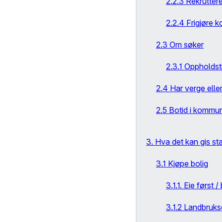
2.2.3 Rekruttere
2.2.4 Frigjøre 
2.3 Om søker
2.3.1 Oppholdsti
2.4 Har verge ell
2.5 Botid i kommu
3. Hva det kan gis star
3.1 Kjøpe bolig
3.1.1. Eie først 
3.1.2 Landbruk