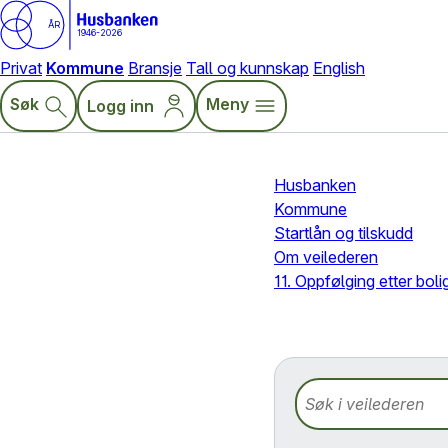
ÅR
1946-2026
Privat
Kommune
Bransje
Tall og kunnskap
English
Søk
Meny
Logg inn
Husbanken
Kommune
Startlån og tilskudd
Om veilederen
11. Oppfølging etter boli
Søk i veilederen