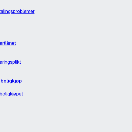
etalingsproblemer
tartlånet
ringsplikt
 boligkjøp
 boligkjøpet