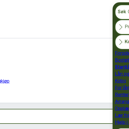
Søk
Pr
K
Forsi
Bostøt
Startl
Lån og
Kobo
gkjøp
For lå
Renter
Arran
Opplæ
Lær fr
Hjelp i