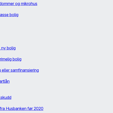
endommer og mikrohus
passe bolig
l ny bolig
rimelig bolig
g eller samfinansiering
artlån
lskudd
lt fra Husbanken før 2020