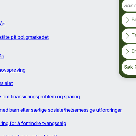
Søk s
B
lån
T
gstilte på boligmarkedet
En
ån
Søk
ehovsprøving
sialet
v om finansieringsproblem og sparing
med barn eller særlige sosiale/helsemessige utfordringer
ring for å forhindre tvangssalg