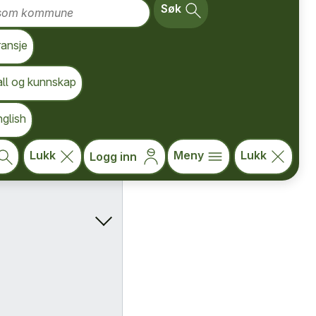
om kommune
Søk
ransje
all og kunnskap
glish
Lukk
Meny
Lukk
Logg inn