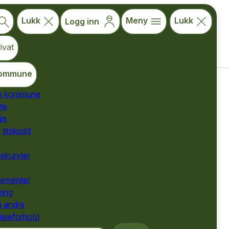
Lukk
Meny
Lukk
Logg inn
ivat
ommune
de kommune
te
for kommuner
ån
for kommuner
 tilskudd
for kommuner
nekunder
gementer
ring
a andre
 leieforhold