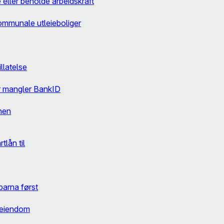
 eller beholde arbeidskraft
kommunale utleieboliger
llatelse
er mangler BankID
nen
tlån til
/ barna først
seiendom