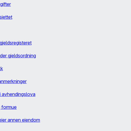
gifter
jettet
gjeldsregisteret
der gjeldsordning
kk
sanmerkninger
 i avhendingslova
g formue
 eier annen eiendom