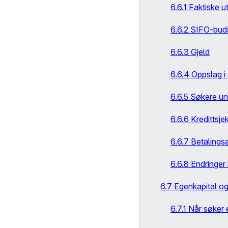
6.6.1 Faktiske ut
6.6.2 SIFO-buds
6.6.3 Gjeld
6.6.4 Oppslag i 
6.6.5 Søkere un
6.6.6 Kredittsje
6.6.7 Betaling
6.6.8 Endringer
6.7 Egenkapital o
6.7.1 Når søker