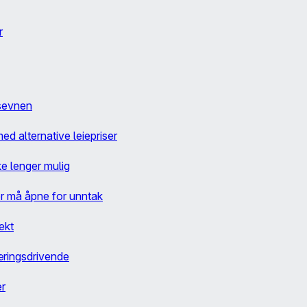
r
gsevnen
d alternative leiepriser
ke lenger mulig
er må åpne for unntak
tekt
æringsdrivende
er