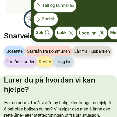
Tall og kunnskap
English
Søk
Lukk
Me
Logg inn
Forside for privatpersoner
Snarveier
Bostøtte
Startlån fra kommunen
Lån fra Husbanken
For lånekunder
Renter
Logg inn
Lurer du på hvordan vi kan
hjelpe?
Har du behov for å skaffe ny bolig eller trenger du hjelp til
å beholde boligen du har? Vi hjelper deg med å finne den
rette låne- eller støtteordningen ut fra din situasjon.