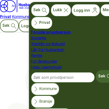
ÅR
1946-2026
Søk
Lukk
Me
Logg inn
Privat
Kommune
Bransje
Tall og kunnskap
English
Privat
Søk
Meny
Logg inn
Forside privatperson
Bostøtte
for privatpersoner
Startlån og tilskudd
Språk/Language
Lån fra Husbanken
Renter
For lånekunder
Hjelp i leieforhold
Søk som privatperson
Søk
Kommune
Bransje