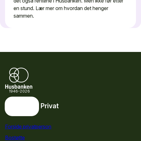
det også rentene i Husbanken. Men ikke før etter
en stund. Lær mer om hvordan det henger
sammen.
1946-2026
Privat
Privat
Snarveier
Forside privatperson
Bostøtte
for privatpersoner