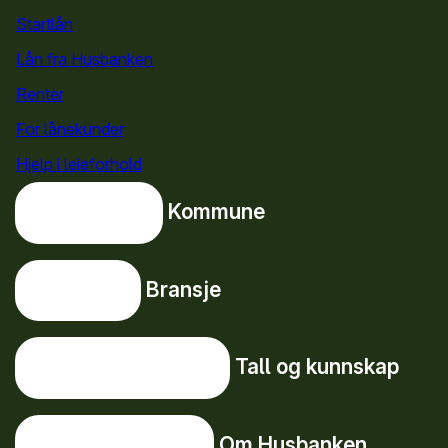
Startlån
for privatpersoner
Lån fra Husbanken
Renter
For lånekunder
Hjelp i leieforhold
Kommune
Kommune
Bransje
Bransje
Tall og kunnskap
Tall og kunnskap
Om Husbanken
Om Husbanken