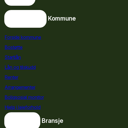
Snarveier
Kommune
Kommune
Forside kommune
Bostøtte
for kommuner
Startlån
for kommuner
Lån og tilskudd
for kommuner
Renter
Arrangementer
Boligsosial monitor
Hjelp i leieforhold
Bransje
Bransje