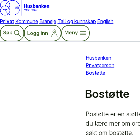
ÅR
1946-2026
Privat
Kommune
Bransje
Tall og kunnskap
English
Søk
Meny
Logg inn
Husbanken
Privatperson
Bostøtte
Bostøtte
Bostøtte er en støt
du lære mer om ordn
søkt om bostøtte.