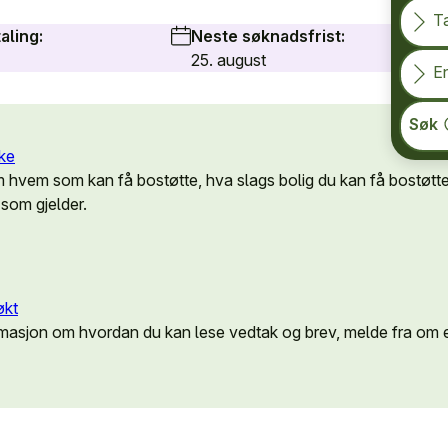
T
aling:
Neste søknadsfrist:
25. august
En
Søk
øke
 hvem som kan få bostøtte, hva slags bolig du kan få bostøtte 
 som gjelder.
økt
rmasjon om hvordan du kan lese vedtak og brev, melde fra om e