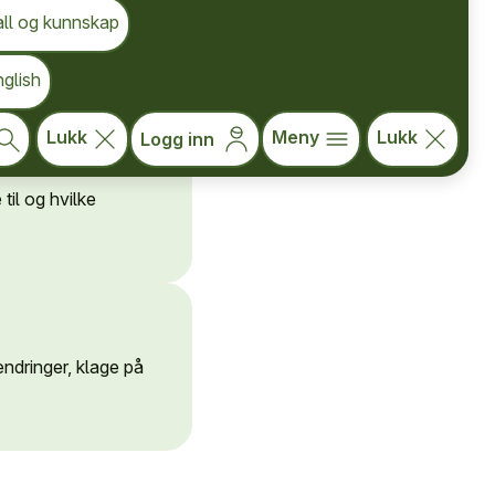
all og kunnskap
Datoer for utbetaling
glish
Lukk
Meny
Lukk
Logg inn
til og hvilke
ndringer, klage på