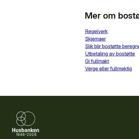
Mer om bostø
Regelverk
Skjemaer
Slik blir bostøtte beregn
Utbetaling av bostøtte
Gi fullmakt
Verge eller fullmektig
1946-2026