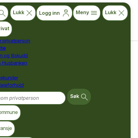
Lukk
Meny
Lukk
Logg inn
ivat
e privatperson
tte
for privatpersoner
n og tilskudd
a Husbanken
nekunder
 leieforhold
m privatperson
Søk
utgifter. Her kan
ommune
om du allerede har
ransje