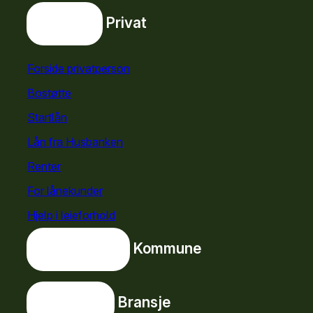
Privat
Privat
Snarveier
Forside privatperson
Bostøtte
for privatpersoner
Startlån
for privatpersoner
Lån fra Husbanken
Renter
For lånekunder
Hjelp i leieforhold
Kommune
Kommune
Bransje
Bransje