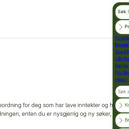
Søk
Pr
Forsid
Bostø
Startlå
Lån fr
Renter
For lå
Hjelp i
Søk so
teordning for deg som har lave inntekter og høye bo
K
ingen, enten du er nysgjerrig og ny søker, eller 
B