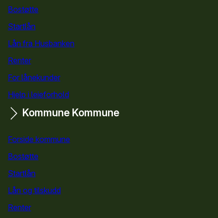
Bostøtte
for privatpersoner
Startlån
for privatpersoner
Lån fra Husbanken
Renter
For lånekunder
Hjelp i leieforhold
Kommune
Kommune
Forside kommune
Bostøtte
for kommuner
Startlån
for kommuner
Lån og tilskudd
for kommuner
Renter