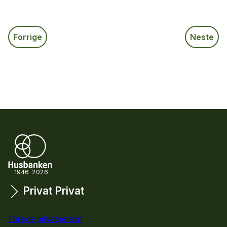
Forrige
Neste
1946-2026
Privat
Privat
Snarveier
Forside privatperson