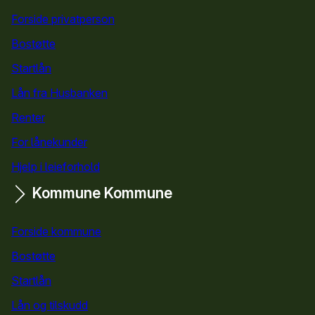
Snarveier
Forside privatperson
Bostøtte
for privatpersoner
Startlån
for privatpersoner
Lån fra Husbanken
Renter
For lånekunder
Hjelp i leieforhold
Kommune
Kommune
Forside kommune
Bostøtte
for kommuner
Startlån
for kommuner
Lån og tilskudd
for kommuner