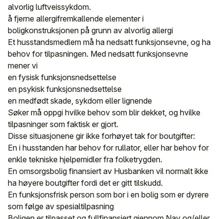
alvorlig luftveissykdom.
å fjerne allergifremkallende elementer i
boligkonstruksjonen på grunn av alvorlig allergi
Et husstandsmedlem må ha nedsatt funksjonsevne, og ha
behov for tilpasningen. Med nedsatt funksjonsevne
mener vi
en fysisk funksjonsnedsettelse
en psykisk funksjonsnedsettelse
en medfødt skade, sykdom eller lignende
Søker må oppgi hvilke behov som blir dekket, og hvilke
tilpasninger som faktisk er gjort.
Disse situasjonene gir ikke forhøyet tak for boutgifter:
En i husstanden har behov for rullator, eller har behov for
enkle tekniske hjelpemidler fra folketrygden.
En omsorgsbolig finansiert av Husbanken vil normalt ikke
ha høyere boutgifter fordi det er gitt tilskudd.
En funksjonsfrisk person som bor i en bolig som er dyrere
som følge av spesialtilpasning
Boligen er tilpasset og fullfinansiert gjennom Nav og/eller