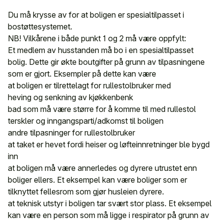
Du må krysse av for at boligen er spesialtilpasset i
bostøttesystemet.
NB! Vilkårene i både punkt 1 og 2 må være oppfylt:
Et medlem av husstanden må bo i en spesialtilpasset
bolig. Dette gir økte boutgifter på grunn av tilpasningene
som er gjort. Eksempler på dette kan være
at boligen er tilrettelagt for rullestolbruker med
heving og senkning av kjøkkenbenk
bad som må være større for å komme til med rullestol
terskler og inngangsparti/adkomst til boligen
andre tilpasninger for rullestolbruker
at taket er hevet fordi heiser og løfteinnretninger ble bygd
inn
at boligen må være annerledes og dyrere utrustet enn
boliger ellers. Et eksempel kan være boliger som er
tilknyttet fellesrom som gjør husleien dyrere.
at teknisk utstyr i boligen tar svært stor plass. Et eksempel
kan være en person som må ligge i respirator på grunn av