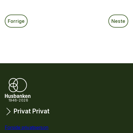
Forrige
Neste
1946-2026
Privat
Privat
Snarveier
Forside privatperson