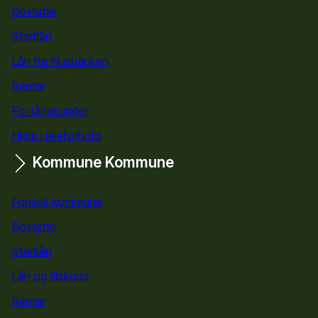
Bostøtte
for privatpersoner
Startlån
for privatpersoner
Lån fra Husbanken
Renter
For lånekunder
Hjelp i leieforhold
Kommune
Kommune
Forside kommune
Bostøtte
for kommuner
Startlån
for kommuner
Lån og tilskudd
for kommuner
Renter