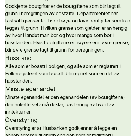
Godkjente boutgifter er de boutgiftene som blir lagt til
grunn i beregningen av bostøtte. Departementet har
fastsatt grenser for hvor høye og lave boutgifter som kan
legges til grunn. Hvilken grense som gjelder, er avhengig
av hvor i landet man bor og hvor mange som bor i
husstanden. Hvis boutgiftene er høyere enn øvre grense,
blir øvre grense lagt til grunn for beregningen.
Husstand
Alle som er bosatt i boligen, og alle som er registrert i
Folkeregisteret som bosatt, blir regnet som en del av
husstanden.
Minste egenandel
Minste egenandel er den egenandelen (av boutgiftene)
den enkelte selv må dekke, uavhengig av hvor lav
inntekten er.
Overstyring
Overstyring er at Husbanken godkjenner å legge en
annen adresse til grunn enn den som er registrert i