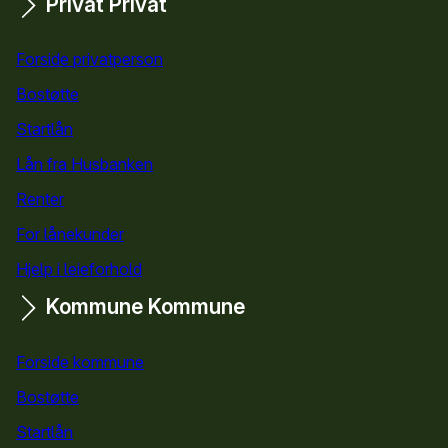
Privat
Privat
Snarveier
Forside privatperson
Bostøtte
for privatpersoner
Startlån
for privatpersoner
Lån fra Husbanken
Renter
For lånekunder
Hjelp i leieforhold
Kommune
Kommune
Forside kommune
Bostøtte
for kommuner
Startlån
for kommuner