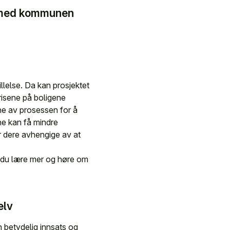
t med kommunen
llelse. Da kan prosjektet
risene på boligene
ne av prosessen for å
ne kan få mindre
er dere avhengige av at
 du lære mer og høre om
elv
n betydelig innsats og