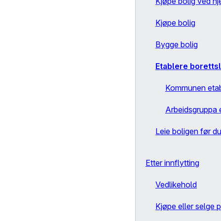
Kjøpe bolig ved hj
Kjøpe bolig
Bygge bolig
Etablere boretts
Kommunen etabl
Arbeidsgruppa e
Leie boligen før d
Etter innflytting
Vedlikehold
Kjøpe eller selge p