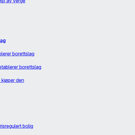
elp av verge
lag
erer borettslag
tablerer borettslag
u kjøper den
risregulert bolig