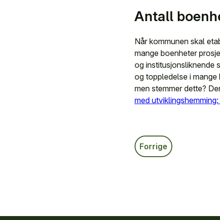
Antall boenhe
Når kommunen skal etabl
mange boenheter prosjekt
og institusjonsliknende 
og toppledelse i mange k
men stemmer dette? Denn
med utviklingshemming: 
Forrige