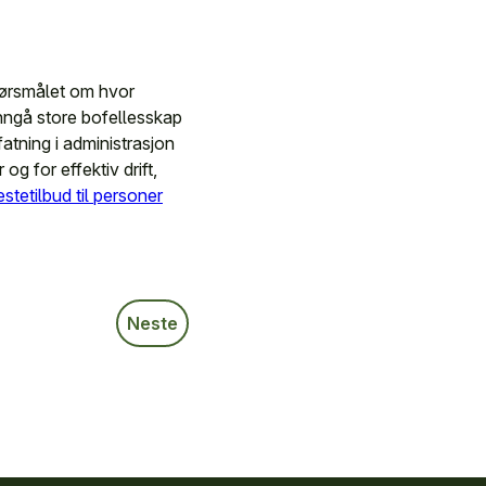
pørsmålet om hvor
unngå store bofellesskap
atning i administrasjon
g for effektiv drift,
stetilbud til personer
Neste