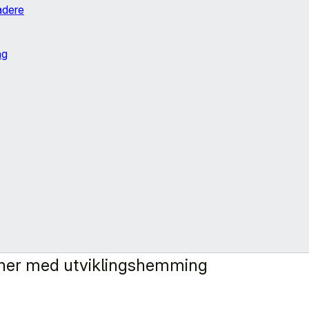
adere
ng
soner med utviklingshemming