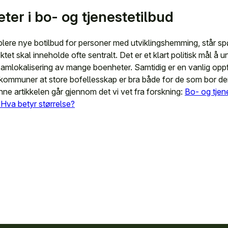
ter i bo- og tjenestetilbud
ere nye botilbud for personer med utviklingshemming, står s
et skal inneholde ofte sentralt. Det er et klart politisk mål å 
samlokalisering av mange boenheter. Samtidig er en vanlig oppf
ommuner at store bofellesskap er bra både for de som bor der o
e artikkelen går gjennom det vi vet fra forskning:
Bo- og tjene
Hva betyr størrelse?