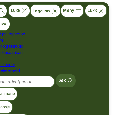
Lukk
Meny
Lukk
Logg inn
ivat
e privatperson
te
for privatpersoner
n og tilskudd
a Husbanken
nekunder
 leieforhold
m privatperson
Søk
ommune
ransje