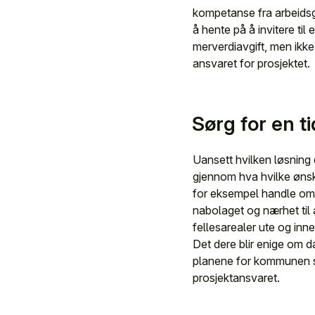
kompetanse fra arbeidsg
å hente på å invitere ti
merverdiavgift, men ikk
ansvaret for prosjektet.
Sørg for en t
Uansett hvilken løsning 
gjennom hva hvilke ønske
for eksempel handle om
nabolaget og nærhet til a
fellesarealer ute og inn
Det dere blir enige om d
planene for kommunen so
prosjektansvaret.