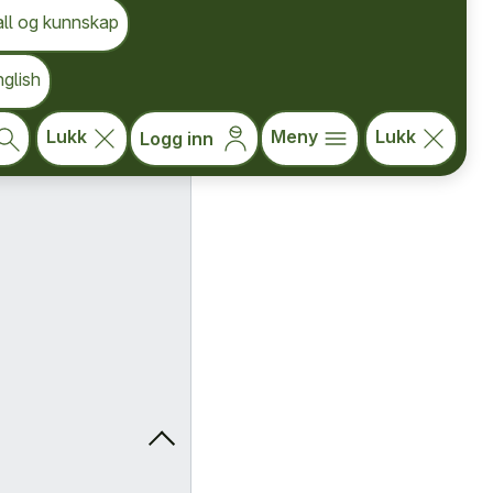
all og kunnskap
glish
Lukk
Meny
Lukk
Logg inn