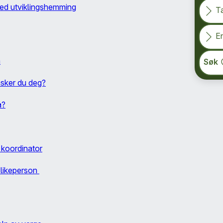
med utviklingshemming
T
En
a
Søk
nsker du deg?
å?
g koordinator
a likeperson