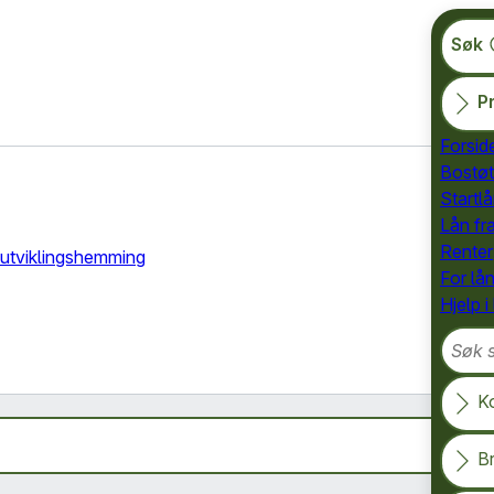
Søk
Pr
Forsid
Bostøt
Startlå
Lån fr
Renter
d utviklingshemming
For lå
Hjelp i
Søk so
K
B