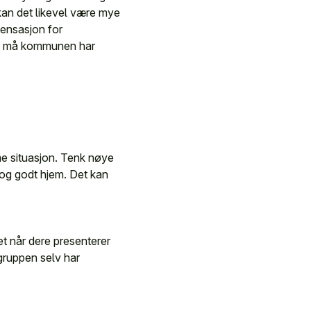
kan det likevel være mye
pensasjon for
udd må kommunen har
mme situasjon. Tenk nøye
 og godt hjem. Det kan
et når dere presenterer
gruppen selv har