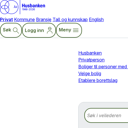
ÅR
1946-2026
Privat
Kommune
Bransje
Tall og kunnskap
English
Søk
Meny
Logg inn
Husbanken
Privatperson
Boliger til personer me
Velge bolig
Etablere borettslag
Søk i veilederen