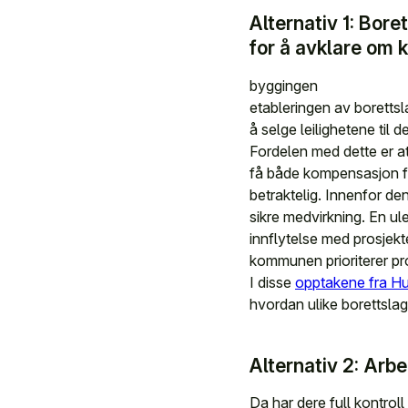
Alternativ 1: Bo
for å avklare om
byggingen
etableringen av borettsl
å selge leilighetene til 
Fordelen med dette er at
få både kompensasjon fo
betraktelig. Innenfor d
sikre medvirkning. En u
innflytelse med prosjekte
kommunen prioriterer pro
I disse
opptakene fra H
hvordan ulike borettslag h
Alternativ 2: Arb
Da har dere full kontrol