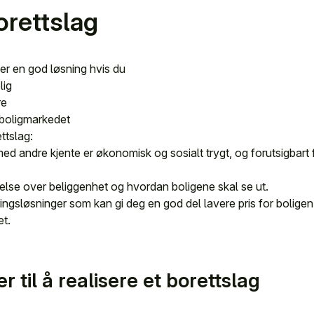
orettslag
 er en god løsning hvis du
lig
re
i boligmarkedet
ttslag:
ed andre kjente er økonomisk og sosialt trygt, og forutsigbar
ytelse over beliggenhet og hvordan boligene skal se ut.
ingsløsninger som kan gi deg en god del lavere pris for boligen d
et.
r til å realisere et borettslag