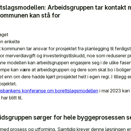
rettslagsmodellen: Arbeidsgruppen tar kontak
 kommunen kan stå for
aget
den enkelte
 kommunen tar ansvar for prosjektet fra planlegging til ferdigsti
r merverdiavgift og investeringstilskudd, noe som reduserer p
enne modellen kan arbeidsgruppen engasjere seg i de ulike fase
lempe kan være at arbeidsgruppen og dere som skal bo i bolige
t enn om dere hadde kjørt prosjektet helt i egen regi. I tillegg 
sjektet.
usbankens konferanse om borettslagsmodellen
i mai 2023 kan
ar blitt til.
eidsgruppen sørger for hele byggeprosessen s
l med prosess og utforming. Samtidig krever denne løsningen e