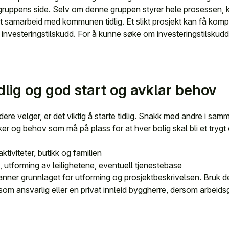
ruppens side. Selv om denne gruppen styrer hele prosessen, 
l et samarbeid med kommunen tidlig. Et slikt prosjekt kan få kom
e investeringstilskudd. For å kunne søke om investeringstilsk
idlig og god start og avklar behov
dere velger, er det viktig å starte tidlig. Snakk med andre i sa
r og behov som må på plass for at hver bolig skal bli et trygt
ktiviteter, butikk og familien
e, utforming av leilighetene, eventuell tjenestebase
anner grunnlaget for utforming og prosjektbeskrivelsen. Bruk d
m ansvarlig eller en privat innleid byggherre, dersom arbeids