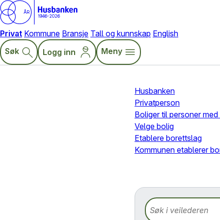
ÅR
1946-2026
Privat
Kommune
Bransje
Tall og kunnskap
English
Søk
Meny
Logg inn
Husbanken
Privatperson
Boliger til personer me
Velge bolig
Etablere borettslag
Kommunen etablerer bor
Søk i veilederen