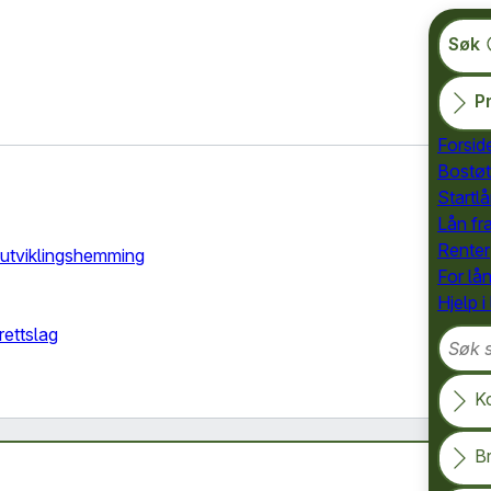
Søk
Pr
Forsid
Bostøt
Startlå
Lån fr
Renter
d utviklingshemming
For lå
Hjelp i
Søk so
ettslag
K
B