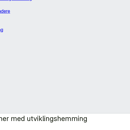
adere
ng
soner med utviklingshemming