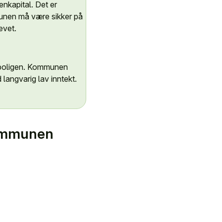
enkapital. Det er
unen må være sikker på
evet.
e boligen. Kommunen
langvarig lav inntekt.
kommunen