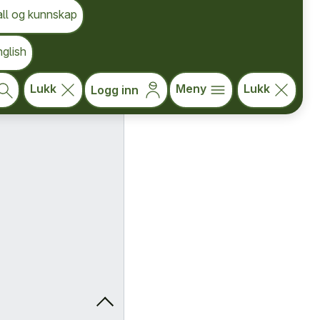
all og kunnskap
glish
Lukk
Meny
Lukk
Logg inn