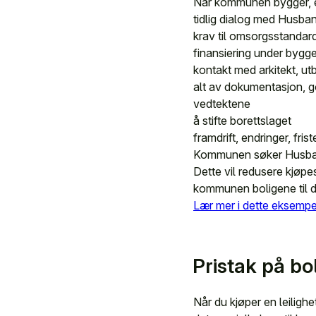
Når kommunen bygger, er
tidlig dialog med Husbank
krav til omsorgsstandard
finansiering under bygg
kontakt med arkitekt, ut
alt av dokumentasjon, god
vedtektene
å stifte borettslaget
framdrift, endringer, frist
Kommunen søker Husbank
Dette vil redusere kjøp
kommunen boligene til d
Lær mer i dette eksempe
Pristak på bo
Når du kjøper en leiligh