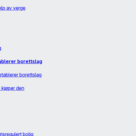
elp av verge
g
lerer borettslag
tablerer borettslag
u kjøper den
risregulert bolig