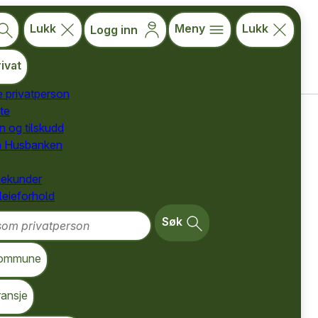
Lukk
Meny
Lukk
Logg inn
ivat
e privatperson
te
for privatpersoner
n og tilskudd
a Husbanken
nekunder
 leieforhold
m privatperson
Søk
ommune
ransje