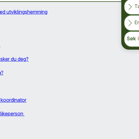
T
med utviklingshemming
En
Søk
a
nsker du deg?
å?
g koordinator
a likeperson