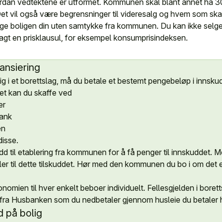
vordan vedtektene er utformet. Kommunen skal blant annet ha 30 
. Det vil også være begrensninger til videresalg og hvem som skal
ge boligen din uten samtykke fra kommunen. Du kan ikke selge 
agt en prisklausul, for eksempel konsumprisindeksen.
nansiering
ig i et borettslag, må du betale et bestemt pengebeløp i innsku
t kan du skaffe ved
er
bank
en
disse.
d til etablering fra kommunen for å få penger til innskuddet. Me
er til dette tilskuddet. Hør med den kommunen du bo i om det 
ien til hver enkelt beboer individuelt. Fellesgjelden i borett
 fra Husbanken som du nedbetaler gjennom husleie du betaler
d på bolig