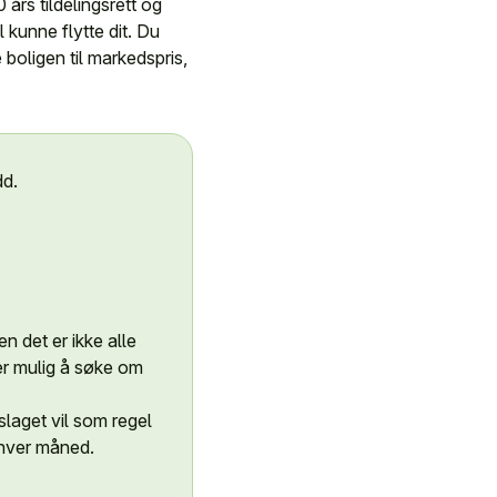
års tildelingsrett og
 kunne flytte dit. Du
boligen til markedspris,
dd.
n det er ikke alle
er mulig å søke om
slaget vil som regel
 hver måned.