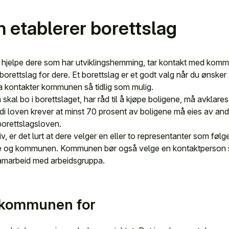
etablerer borettslag
 hjelpe dere som har utviklingshemming, tar kontakt med kom
et borettslag for dere. Et borettslag er et godt valg når du ønsker
pa kontakter kommunen så tidlig som mulig.
kal bo i borettslaget, har råd til å kjøpe boligene, må avklare
fordi loven krever at minst 70 prosent av boligene må eies av 
borettslagsloven.
, er det lurt at dere velger en eller to representanter som følg
e og kommunen. Kommunen bør også velge en kontaktperson s
samarbeid med arbeidsgruppa.
 kommunen for