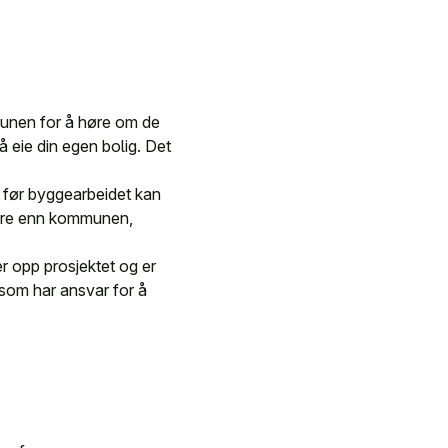
munen for å høre om de
 å eie din egen bolig. Det
s før byggearbeidet kan
andre enn kommunen,
er opp prosjektet og er
om har ansvar for å