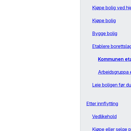
Kjøpe bolig ved hj
Kjøpe bolig
Bygge bolig
Etablere borettsla
Kommunen etab
Arbeidsgruppa e
Leie boligen før d
Etter innflytting
Vedlikehold
Kjøpe eller selge p