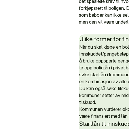
det spesielle krav til h
forkjøpsrett til boligen
som beboer kan ikke sel
men den vil være underl
Ulike former for fi
Når du skal kjøpe en bol
Innskuddet/pengebeløpe
å bruke oppsparte peng
ta opp boliglån i privat 
søke startlån i kommun
en kombinasjon av alle 
Du kan også søke tilskud
kommuner setter av midl
tilskudd.
Kommunen vurderer økonom
være finansiert med lån
Startlån til innskud