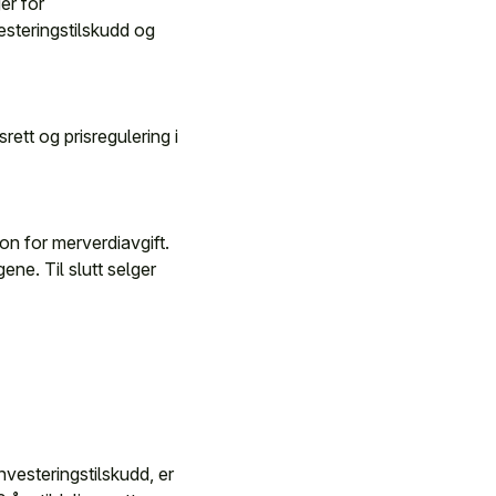
er for
vesteringstilskudd og
rett og prisregulering i
 for merverdiavgift.
ne. Til slutt selger
nvesteringstilskudd, er