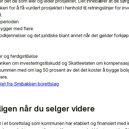
 det de som eier og leder prosjektet. Det innebærer at de sørg
en for å få vurdert prosjektet i henhold til retningslinjer for in
.
eperioden
bygger med flere
kjennelser og det juridiske blant annet når det gjelder forkjøps
er og ferdigstillelse
en om investeringstilskudd og Skatteetaten om kompensasjon
esummen med om lag 50 prosent av det det koster å bygge bolige
ere.
let fra Smibakken borettslag
ligen når du selger videre
et i et borettslag som kommunen har etablert og finansiert med i