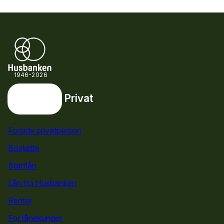
1946-2026
Privat
Privat
Snarveier
Forside privatperson
Bostøtte
for privatpersoner
Startlån
for privatpersoner
Lån fra Husbanken
Renter
For lånekunder