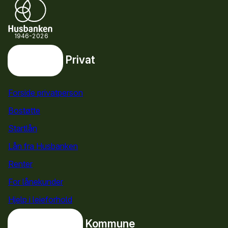
1946-2026
Privat
Privat
Snarveier
Forside privatperson
Bostøtte
for privatpersoner
Startlån
for privatpersoner
Lån fra Husbanken
Renter
For lånekunder
Hjelp i leieforhold
Kommune
Kommune