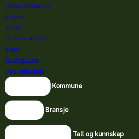
Forside privatperson
Bostøtte
for privatpersoner
Startlån
for privatpersoner
Lån fra Husbanken
Renter
For lånekunder
Hjelp i leieforhold
Kommune
Kommune
Bransje
Bransje
Tall og kunnskap
Tall og kunnskap