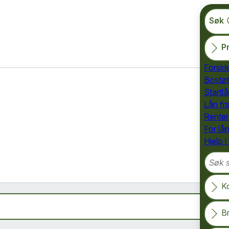
Søk
Pr
Forsid
Bostøt
Startlå
Lån fr
Renter
For lå
Hjelp i
Søk so
K
B