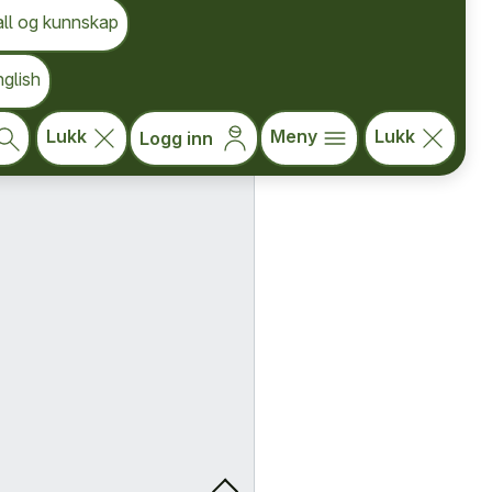
all og kunnskap
glish
Lukk
Meny
Lukk
Logg inn