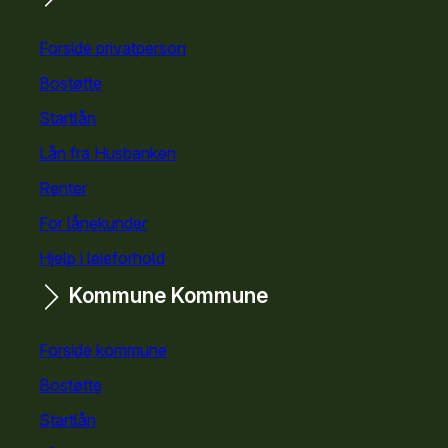
Snarveier
Forside privatperson
Bostøtte
for privatpersoner
Startlån
for privatpersoner
Lån fra Husbanken
Renter
For lånekunder
Hjelp i leieforhold
Kommune
Kommune
Forside kommune
Bostøtte
for kommuner
Startlån
for kommuner