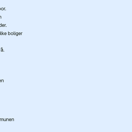
or.
n
der.
lke boliger
få.
en
mmunen