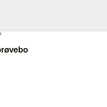
3
 prøvebo