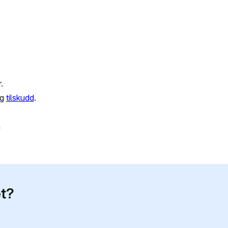
.
g
tilskudd
.
n
et?