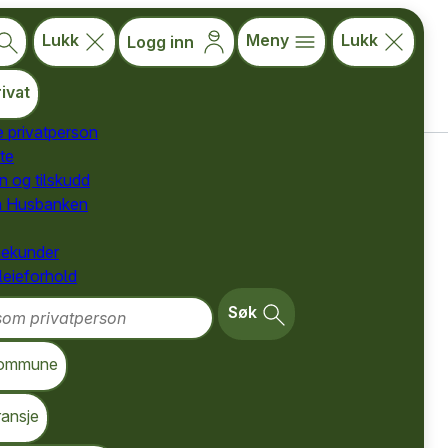
Lukk
Meny
Lukk
Logg inn
ivat
e privatperson
te
for privatpersoner
n og tilskudd
a Husbanken
nekunder
 leieforhold
m privatperson
Søk
ommune
ransje