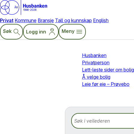
ÅR
1946-2026
Privat
Kommune
Bransje
Tall og kunnskap
English
Søk
Meny
Logg inn
Husbanken
Privatperson
Lett-leste sider om bolig
Å velge bolig
Leie før eie – Prøvebo
Søk i veilederen