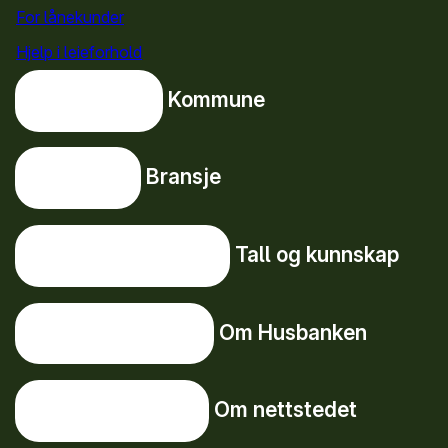
For lånekunder
Hjelp i leieforhold
Kommune
Kommune
Bransje
Bransje
Tall og kunnskap
Tall og kunnskap
Om Husbanken
Om Husbanken
Om nettstedet
Om nettstedet