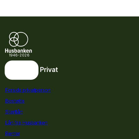
1946-2026
Privat
Privat
Snarveier
Forside privatperson
Bostøtte
for privatpersoner
Startlån
for privatpersoner
Lån fra Husbanken
Renter