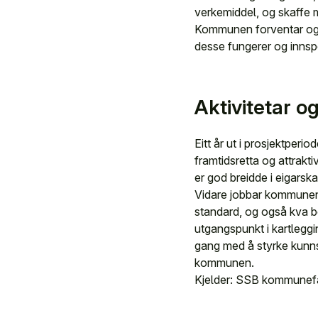
verkemiddel, og skaffe 
Kommunen forventar også
desse fungerer og innspel
Aktivitetar og
Eitt år ut i prosjektperio
framtidsretta og attrakt
er god breidde i eigarska
Vidare jobbar kommunen m
standard, og også kva be
utgangspunkt i kartlegg
gang med å styrke kunns
kommunen.
Kjelder: SSB kommunefa