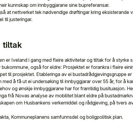
meir kunnskap om innbyggjarane sine bupreferansar.
 at nettverket tek nødvendige drøftingar kring eksisterande v
 til justeringar.
 tiltak
den er Iveland i gang med fleire aktivitetar og tiltak for å styrke
iv bukommune, også for eldre: Prosjektet er forankra i fleire ei
pet til prosjektet. Etableringa av ei bustadrådgjevingsgruppe er
ed å få ut ei undersøking til innbyggjarar over 55 år, for å ka
hov og ønskje innbyggjarane har for framtidig busituasjon. Her
inga frå Novas analyse av mobilitet blant eldre på bustadmar
kapen om Husbankens verkemiddel og rådgjeving, på tvers av u
kta, Kommuneplanens samfunnsdel og boligpolitisk plan.