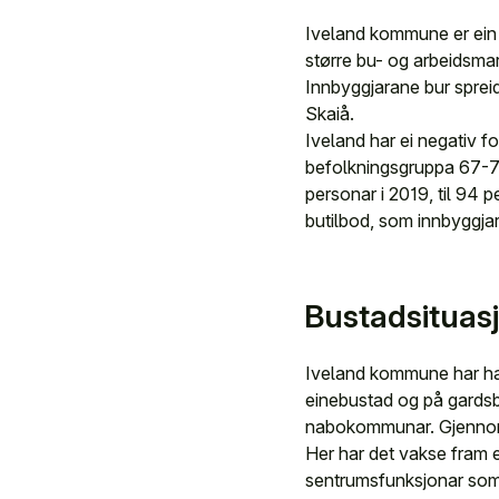
Iveland kommune er ein
større bu- og arbeidsm
Innbyggjarane bur spreid
Skaiå.
Iveland har ei negativ f
befolkningsgruppa 67-79
personar i 2019, til 94 p
butilbod, som innbyggjar
Bustadsituasj
Iveland kommune har hatt
einebustad og på gardsbru
nabokommunar. Gjennom d
Her har det vakse fram e
sentrumsfunksjonar som d