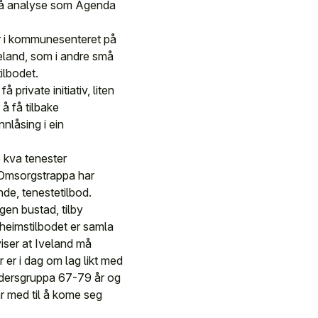
også analyse som Agenda
er i kommunesenteret på
veland, som i andre små
ilbodet.
private initiativ, liten
å få tilbake
nlåsing i ein
e kva tenester
 Omsorgstrappa har
de, tenestetilbod.
igen bustad, tilby
heimstilbodet er samla
iser at Iveland må
 er i dag om lag likt med
ldersgruppa 67-79 år og
år med til å kome seg