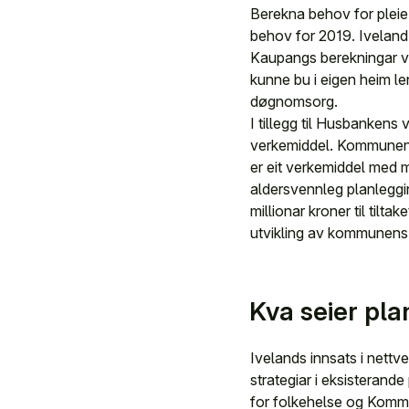
Berekna behov for pleie
behov for 2019. Iveland
Kaupangs berekningar vil
kunne bu i eigen heim l
døgnomsorg.
I tillegg til Husbankens 
verkemiddel. Kommunen h
er eit verkemiddel med m
aldersvennleg planleggin
millionar kroner til til
utvikling av kommunens 
Kva seier pl
Ivelands innsats i nettv
strategiar i eksisteran
for folkehelse og Komm