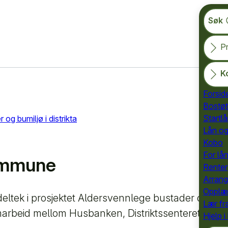
Søk
Pr
K
Forsi
Bostøt
Startl
og bumiljø i distrikta
Lån og
Kobo
For lå
ommune
Renter
Arran
Opplæ
tek i prosjektet Aldersvennlege bustader og bumilj
Lær fr
samarbeid mellom Husbanken, Distriktssenteret og 
Hjelp i