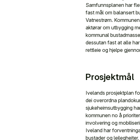
Samfunnsplanen har fleir
fast mål om balansert bu
Vatnestrøm. Kommunen øn
aktørar om utbygging me
kommunal bustadmasse o
dessutan fast at alle ha
rettleie og hjelpe gjenn
Prosjektmål
Ivelands prosjektplan fo
dei overordna plandokum
sjukeheimsutbygging har 
kommunen no å prioritere 
involvering og mobiliser
Iveland har forventningar
bustader og leilegheiter