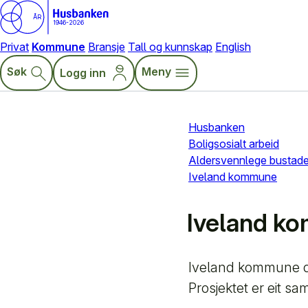
ÅR
1946-2026
Privat
Kommune
Bransje
Tall og kunnskap
English
Søk
Meny
Logg inn
Husbanken
Boligsosialt arbeid
Alders­vennlege bustader 
Iveland kommune
Iveland k
Iveland kommune del
Prosjektet er eit 