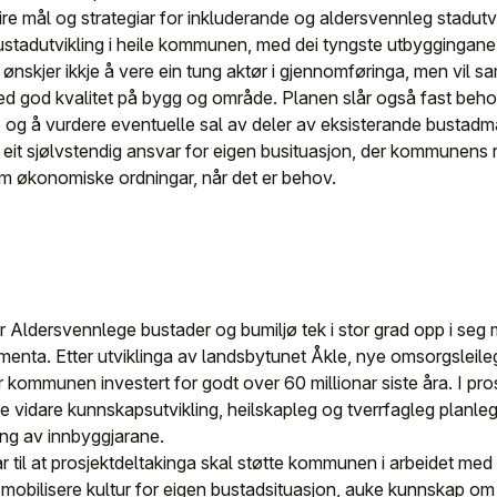
e mål og strategiar for inkluderande og aldersvennleg stadutv
stadutvikling i heile kommunen, med dei tyngste utbyggingane i
skjer ikkje å vere ein tung aktør i gjennomføringa, men vil s
d god kvalitet på bygg og område. Planen slår også fast beho
g å vurdere eventuelle sal av deler av eksisterande bustadma
r eit sjølvstendig ansvar for eigen busituasjon, der kommunens r
om økonomiske ordningar, når det er behov.
r Aldersvennlege bustader og bumiljø tek i stor grad opp i seg 
enta. Etter utviklinga av landsbytunet Åkle, nye omsorgsleile
kommunen investert for godt over 60 millionar siste åra. I pro
vidare kunnskapsutvikling, heilskapleg og tverrfagleg planleggin
ing av innbyggjarane.
 til at prosjektdeltakinga skal støtte kommunen i arbeidet med å
, mobilisere kultur for eigen bustadsituasjon, auke kunnskap o