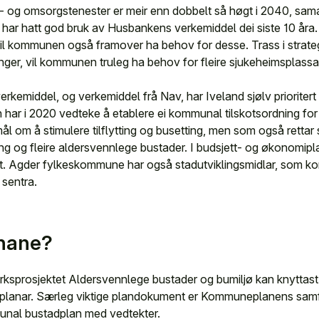
- og omsorgstenester er meir enn dobbelt så høgt i 2040, sa
 har hatt god bruk av Husbankens verkemiddel dei siste 10 åra
 kommunen også framover ha behov for desse. Trass i strategi f
enger, vil kommunen truleg ha behov for fleire sjukeheimsplass
verkemiddel, og verkemiddel frå Nav, har Iveland sjølv prioritert
ar i 2020 vedteke å etablere ei kommunal tilskotsordning for 
ål om å stimulere tilflytting og busetting, men som også rettar
g og fleire aldersvennlege bustader. I budsjett- og økonomipla
taket. Agder fylkeskommune har også stadutviklingsmidlar, som 
sentra.
anane?
erksprosjektet Aldersvennlege bustader og bumiljø kan knyttast t
de planar. Særleg viktige plandokument er Kommuneplanens sam
unal bustadplan med vedtekter.