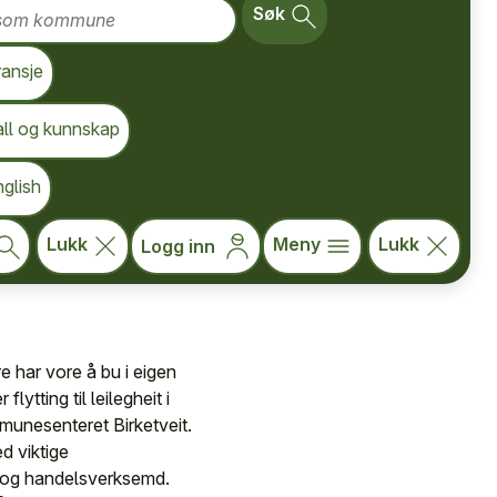
om kommune
Søk
munen er del av ein
 Kristiansand.
ransje
tveit, Vatnestrøm og
all og kunnskap
erekningar vil
 vil auke frå 31
glish
etre tilrettelagt
Lukk
Meny
Lukk
Logg inn
e har vore å bu i eigen
ytting til leilegheit i
munesenteret Birketveit.
d viktige
ce og handelsverksemd.