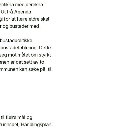
manlikna med berekna
. Ut frå Agenda
or at fleire eldre skal
ar og bustader med
 bustadpolitiske
bustadetablering. Dette
 seg mot målet om styrkt
nen er det sett av to
kommunen kan søke på, til
il fleire mål og
funnsdel, Handlingsplan