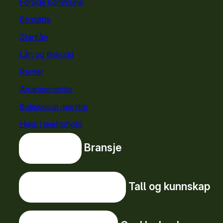
Forside kommune
Bostøtte
for kommuner
Startlån
for kommuner
Lån og tilskudd
for kommuner
Renter
Arrangementer
Boligsosial monitor
Hjelp i leieforhold
Bransje
Bransje
Tall og kunnskap
Tall og kunnskap