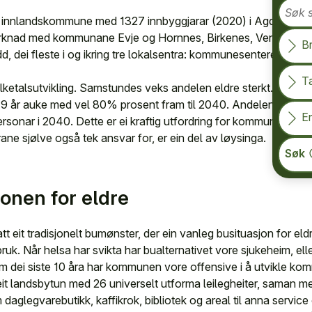
Søk s
 innlandskommune med 1327 innbyggjarar (2020) i Agder. Kom
arknad med kommunane Evje og Hornnes, Birkenes, Vennesla og
B
d, dei fleste i og ikring tre lokalsentra: kommunesenteret Birke
T
olketalsutvikling. Samstundes veks andelen eldre sterkt. Ut frå b
 år auke med vel 80% prosent fram til 2040. Andelen 80-89 år
En
ersonar i 2040. Dette er ei kraftig utfordring for kommunen. Eit b
ane sjølve også tek ansvar for, er ein del av løysinga.
Søk
onen for eldre
 eit tradisjonelt bumønster, der ein vanleg busituasjon for eldr
k. Når helsa har svikta har bualternativet vore sjukeheim, eller fl
ei siste 10 åra har kommunen vore offensive i å utvikle kom
it landsbytun med 26 universelt utforma leilegheiter, saman me
aglegvarebutikk, kaffikrok, bibliotek og areal til anna servi