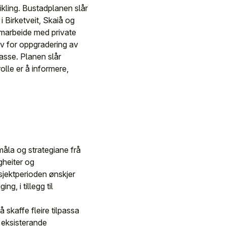
ikling. Bustadplanen slår
 Birketveit, Skaiå og
amarbeide med private
v for oppgradering av
sse. Planen slår
olle er å informere,
måla og strategiane frå
gheiter og
sjektperioden ønskjer
g, i tillegg til
 skaffe fleire tilpassa
m eksisterande