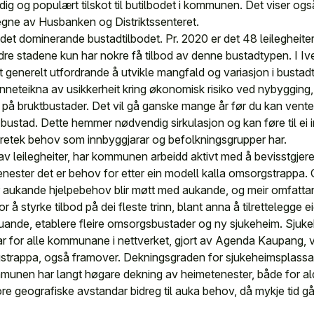
ndig og populært tilskot til butilbodet i kommunen. Det viser 
egne av Husbanken og Distriktssenteret.
 det dominerande bustadtilbodet. Pr. 2020 er det 48 leilegheit
dre stadene kun har nokre få tilbod av denne bustadtypen. I I
t generelt utfordrande å utvikle mangfald og variasjon i bustadt
eteikna av usikkerheit kring økonomisk risiko ved nybygging, få 
på bruktbustader. Det vil gå ganske mange år før du kan vente 
ustad. Dette hemmer nødvendig sirkulasjon og kan føre til ei in
aretek behov som innbyggjarar og befolkningsgrupper har.
 av leilegheiter, har kommunen arbeidd aktivt med å bevisstgjer
ester det er behov for etter ein modell kalla omsorgstrappa.
er aukande hjelpebehov blir møtt med aukande, og meir omfattan
r å styrke tilbod på dei fleste trinn, blant anna å tilrettelegge e
uande, etablere fleire omsorgsbustader og ny sjukeheim. Sjuke
ar for alle kommunane i nettverket, gjort av Agenda Kaupang, v
rgstrappa, også framover. Dekningsgraden for sjukeheimsplassar
munen har langt høgare dekning av heimetenester, både for a
re geografiske avstandar bidreg til auka behov, då mykje tid g