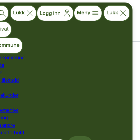
Lukk
Meny
Lukk
Logg inn
ivat
ommune
de kommune
te
for kommuner
ån
for kommuner
 tilskudd
for kommuner
nekunder
gementer
ring
ø i distrikta.
a andre
12 kommunar.
 leieforhold