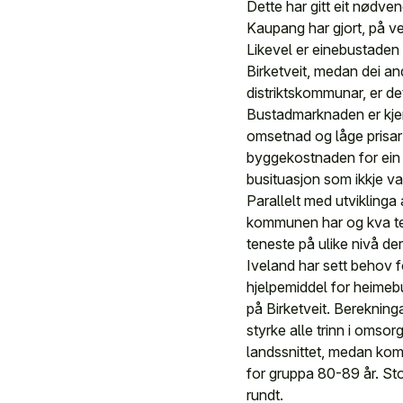
Dette har gitt eit nødve
Kaupang har gjort, på v
Likevel er einebustaden
Birketveit, medan dei an
distriktskommunar, er de
Bustadmarknaden er kjenn
omsetnad og låge prisar 
byggekostnaden for ein b
busituasjon som ikkje v
Parallelt med utviklinga
kommunen har og kva ten
teneste på ulike nivå d
Iveland har sett behov fo
hjelpemiddel for heimeb
på Birketveit. Berekning
styrke alle trinn i omso
landssnittet, medan kom
for gruppa 80-89 år. Sto
rundt.