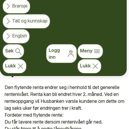
å velge flytende rente.
Bransje
Et lån med flytende rente følger rentemarkedet. Med fast
Tall og kunnskap
rente binder du renten i en avtalt periode. Her kan du
sammenligne fordeler og ulemper med fast og flytende
English
rente og se hva de ulike renteavtalene innebærer for deg
som kunde.
Logg
Søk
Meny
inn
Lukk
Lukk
Flytende rente
Den flytende renta endrer seg i henhold til det generelle
rentenivået. Renta kan bli endret hver 2. måned. Ved en
renteoppgang vil Husbanken varsle kundene om dette om
lag seks uker før endringen trer i kraft.
Fordeler med flytende rente:
Du får lavere rente dersom rentenivået går ned.
Du står friere til å endre lånevilkårene.