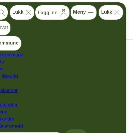
Lukk
Meny
Lukk
Logg inn
ivat
ommune
de kommune
te
for kommuner
ån
for kommuner
 tilskudd
for kommuner
nekunder
gementer
 melde kommunen på
ring
 digitalt
a andre
 leieforhold