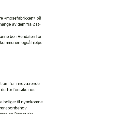
ore «mosefabrikken» på
 mange av dem fra Øst-
kunne bo i Rendalen for
 må kommunen også hjelpe
et om for inneværende
n derfor forsøke noe
re boliger til nyankomne
transportbehov.