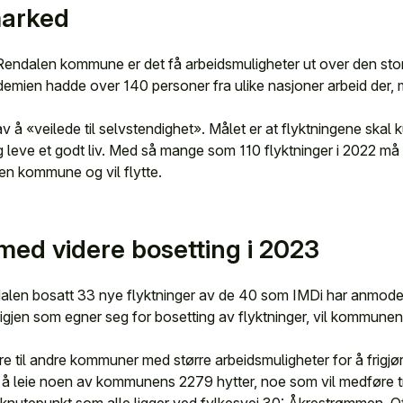
marked
Rendalen kommune er det få arbeidsmuligheter ut over den st
mien hadde over 140 personer fra ulike nasjoner arbeid der,
å «veilede til selvstendighet». Målet er at flyktningene skal 
 og leve et godt liv. Med så mange som 110 flyktninger i 2022
en kommune og vil flytte.
med videre bosetting i 2023
alen bosatt 33 nye flyktninger av de 40 som IMDi har anmod
 igjen som egner seg for bosetting av flyktninger, vil kommune
ere til andre kommuner med større arbeidsmuligheter for å frigjø
er å leie noen av kommunens 2279 hytter, noe som vil medføre 