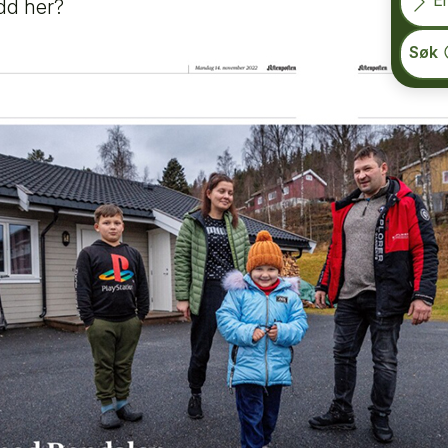
En
dd her?
Søk