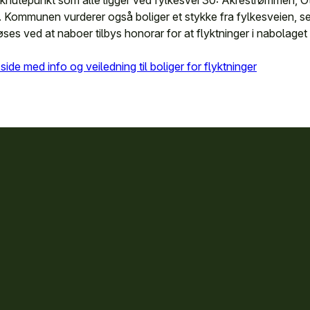
 knutepunkt som alle ligger ved fylkesvei 30: Åkrestrømmen, O
 Kommunen vurderer også boliger et stykke fra fylkesveien, se
øses ved at naboer tilbys honorar for at flyktninger i nabolaget sk
de med info og veiledning til boliger for flyktninger