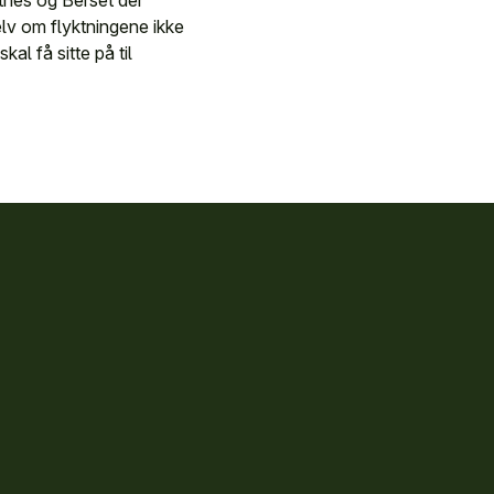
tnes og Berset der
lv om flyktningene ikke
al få sitte på til