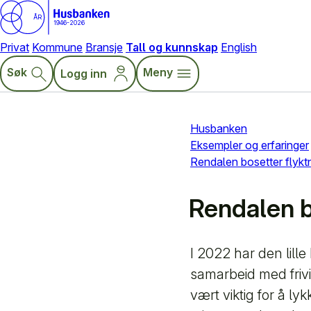
ÅR
1946-2026
Privat
Kommune
Bransje
Tall og kunnskap
English
Søk
Meny
Logg inn
Husbanken
Eksempler og erfaringer
Rendalen bosetter flyktn
Rendalen b
I 2022 har den lill
samarbeid med frivi
vært viktig for å l