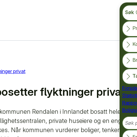
Søk
Pr
K
B
inger privat
T
osetter flyktninger privat
Forsid
Statist
Rappor
Boligs
e kommunen Rendalen i Innlandet bosatt hele 110 fl
Søk på
llighetssentralen, private huseiere og en engasjert
ykkes. Når kommunen vurderer boliger, tenker de he