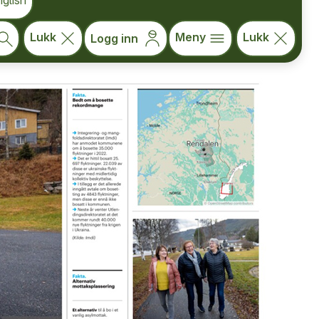
glish
Lukk
Meny
Lukk
Logg inn