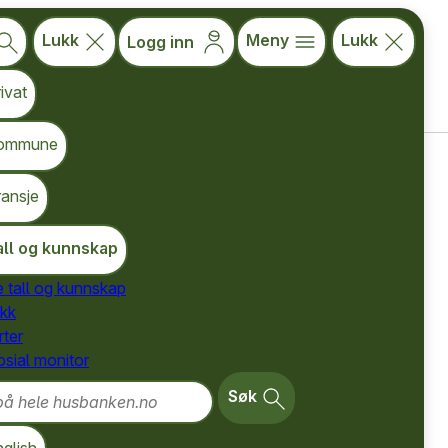
Lukk
Meny
Lukk
Logg inn
ivat
ommune
ransje
all og kunnskap
e tall og kunnskap
ikk
ter
osial monitor
yktninger. Godt
 hele husbanken.no
 befolkning har
Søk
lt enkelt: Kunne