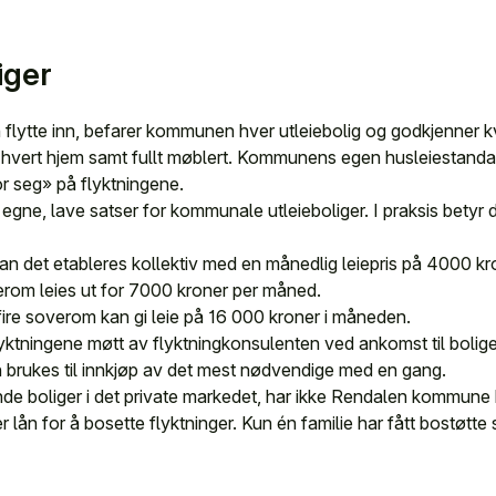
iger
 flytte inn, befarer kommunen hver utleiebolig og godkjenner k
t hvert hjem samt fullt møblert. Kommunens egen husleiestandar
or seg» på flyktningene.
gne, lave satser for kommunale utleieboliger. I praksis betyr 
kan det etableres kollektiv med en månedlig leiepris på 4000 k
erom leies ut for 7000 kroner per måned.
fire soverom kan gi leie på 16 000 kroner i måneden.
yktningene møtt av flyktningkonsulenten ved ankomst til bolige
brukes til innkjøp av det mest nødvendige med en gang.
nde boliger i det private markedet, har ikke Rendalen kommune 
 lån for å bosette flyktninger. Kun én familie har fått bostøtte 