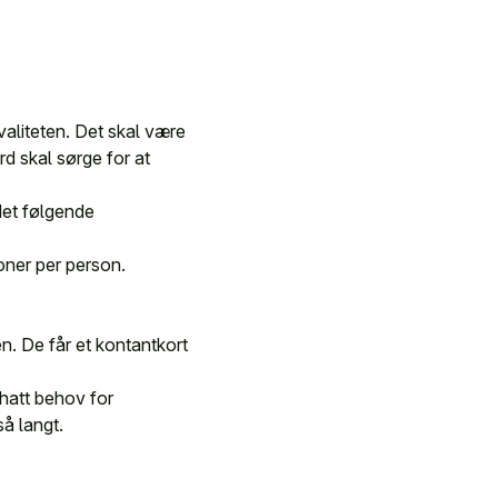
valiteten. Det skal være
d skal sørge for at
det følgende
roner per person.
n. De får et kontantkort
hatt behov for
så langt.