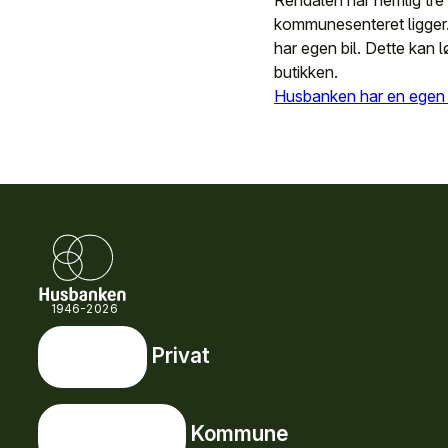
Rendalen har nemlig tre
kommunesenteret ligger.
har egen bil. Dette kan l
butikken.
Husbanken har en egen si
1946-2026
Privat
Privat
Snarveier
Kommune
Kommune