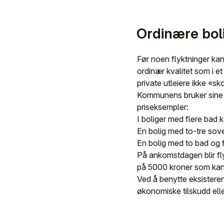
Ordinære bol
Før noen flyktninger kan
ordinær kvalitet som i e
private utleiere ikke «sk
Kommunens bruker sine e
priseksempler:
I boliger med flere bad 
En bolig med to-tre sov
En bolig med to bad og 
På ankomstdagen blir fl
på 5000 kroner som kan 
Ved å benytte eksistere
økonomiske tilskudd eller