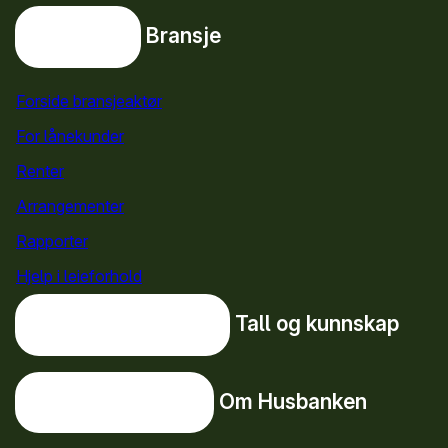
Bransje
Bransje
Forside bransjeaktør
For lånekunder
Renter
Arrangementer
Rapporter
Hjelp i leieforhold
Tall og kunnskap
Tall og kunnskap
Om Husbanken
Om Husbanken