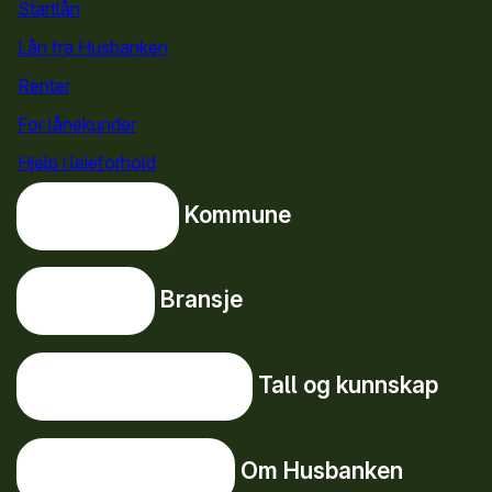
Startlån
for privatpersoner
Lån fra Husbanken
Renter
For lånekunder
Hjelp i leieforhold
Kommune
Kommune
Bransje
Bransje
Tall og kunnskap
Tall og kunnskap
Om Husbanken
Om Husbanken