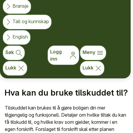
Bransje
som vil oppgradere boligen din for å gjøre den
mer brukervennlig. Husbanken jobber nå med
Tall og kunnskap
å utvikle ordningen, og søknaden vil etter
planen åpne sommeren 2026.
English
Logg
Søk
Meny
Tilskuddet skal hjelpe innbyggere å tilpasse boligen sin,
inn
slik at den fungerer bedre i ulike livsfaser. Målet er at flere
skal kunne bo godt og trygt hjemme lenger.
Lukk
Lukk
Hva kan du bruke tilskuddet til?
Tilskuddet kan brukes til å gjøre boligen din mer
tilgjengelig og funksjonell. Detaljer om hvilke tiltak du kan
få tilskudd til, og hvilke krav som gjelder, kommer i en
egen forskrift. Forslaget til forskrift skal etter planen