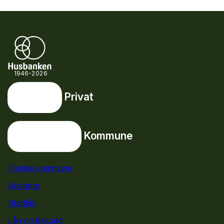
1946-2026
Privat
Privat
Snarveier
Kommune
Kommune
Forside kommune
for kommuner
Bostøtte
for kommuner
Startlån
for kommuner
Lån og tilskudd