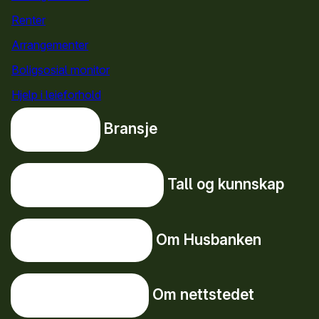
Renter
Arrangementer
Boligsosial monitor
Hjelp i leieforhold
Bransje
Bransje
Tall og kunnskap
Tall og kunnskap
Om Husbanken
Om Husbanken
Om nettstedet
Om nettstedet