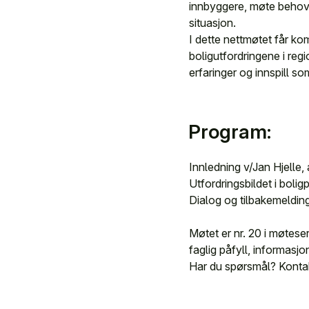
innbyggere, møte behove
situasjon.
I dette nettmøtet får ko
boligutfordringene i re
erfaringer og innspill so
Program:
Innledning v/Jan Hjelle,
Utfordringsbildet i bolig
Dialog og tilbakemelding
Møtet er nr. 20 i møtes
faglig påfyll, informasjo
Har du spørsmål? Konta