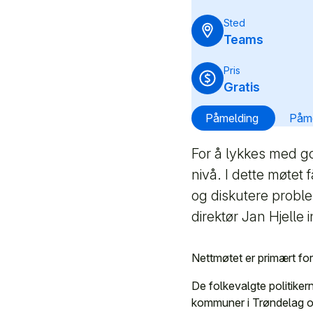
Sted
Teams
Pris
Gratis
Påmelding
Påme
For å lykkes med go
nivå. I dette møtet 
og diskutere probl
direktør Jan Hjelle 
Nettmøtet er primært f
De folkevalgte politik
kommuner i Trøndelag og