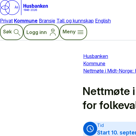
ÅR
1946-2026
Privat
Kommune
Bransje
Tall og kunnskap
English
Søk
Meny
Logg inn
Husbanken
Kommune
Nettmøte i Midt-Norge: 
Nettmøte i
for folkeva
Tid
Start 10. sept