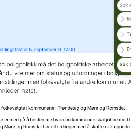
B
T
En
ldingsfrist er 8. september kl. 12.00
d boligpolitikk må det boligpolitiske arbeidet være 
Søk
får du vite mer om status og utfordringer i boligpoli
emstillinger med folkevalgte fra andre kommuner. 
innleder møtet.
or folkevalgte i kommunene i Trøndelag og Møre og Romsdal
erne er med på å bestemme hvordan kommunen skal jobbe med b
 Møre og Romsdal har utfordringer med å skaffe nok egnede b