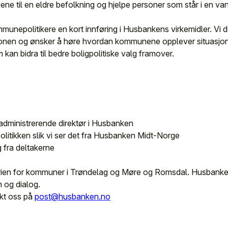
ne til en eldre befolkning og hjelpe personer som står i en v
mmunepolitikere en kort innføring i Husbankens virkemidler. Vi de
gionen og ønsker å høre hvordan kommunene opplever situasjon
m kan bidra til bedre boligpolitiske valg framover.
 administrerende direktør i Husbanken
politikken slik vi ser det fra Husbanken Midt-Norge
 fra deltakerne
erien for kommuner i Trøndelag og Møre og Romsdal. Husbanken 
n og dialog.
kt oss på
post@husbanken.no