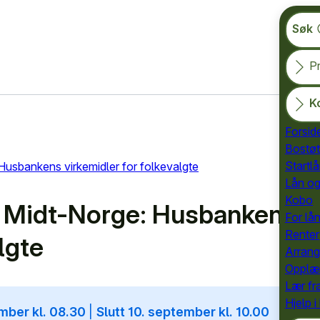
Søk
Pr
K
Forsi
Bostøt
Startl
Husbankens virkemidler for folkevalgte
Lån og
Kobo
 Midt-Norge: Husbankens v
For lå
Renter
lgte
Arran
Opplæ
Lær fr
Hjelp i
ember kl. 08.30
|
Slutt 10. september kl. 10.00
Søk s