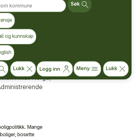
Søk
ransje
all og kunnskap
glish
forankret på alle
Lukk
Meny
Lukk
Logg inn
tikken i Midt-Norge,
Administrerende
oligpolitikk. Mange
oliger, bosette