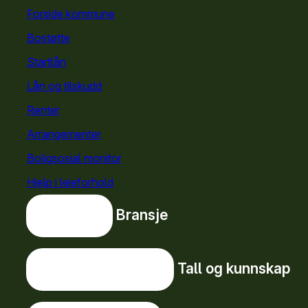
Forside kommune
for kommuner
Bostøtte
for kommuner
Startlån
for kommuner
Lån og tilskudd
Renter
Arrangementer
Boligsosial monitor
Hjelp i leieforhold
Bransje
Bransje
Tall og kunnskap
Tall og kunnskap