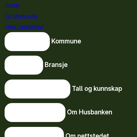
Renter
For lånekunder
Hjelp i leieforhold
Kommune
Kommune
Bransje
Bransje
Tall og kunnskap
Tall og kunnskap
Om Husbanken
Om Husbanken
Om nettstedet
Om nettstedet