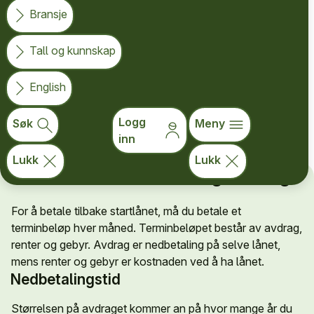
Bransje
vurdere om økonomien tåler kostnaden over
tid.
Tall og kunnskap
Startlånet er delt i to ordninger: Ordinært startlån og
English
startlån til førstegangsetablerere. Når du søker, er det
viktig at du søker på riktig låneordning.
Les mer om
Logg
Søk
Meny
ordningene
.
inn
Lukk
Lukk
Du må betale renter og avdrag
For å betale tilbake startlånet, må du betale et
terminbeløp hver måned. Terminbeløpet består av avdrag,
renter og gebyr. Avdrag er nedbetaling på selve lånet,
mens renter og gebyr er kostnaden ved å ha lånet.
Nedbetalingstid
Størrelsen på avdraget kommer an på hvor mange år du