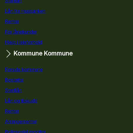
Startlån
for privatpersoner
Lån fra Husbanken
Renter
For lånekunder
Hjelp i leieforhold
Kommune
Kommune
Forside kommune
Bostøtte
for kommuner
Startlån
for kommuner
Lån og tilskudd
for kommuner
Renter
Arrangementer
Boligsosial monitor