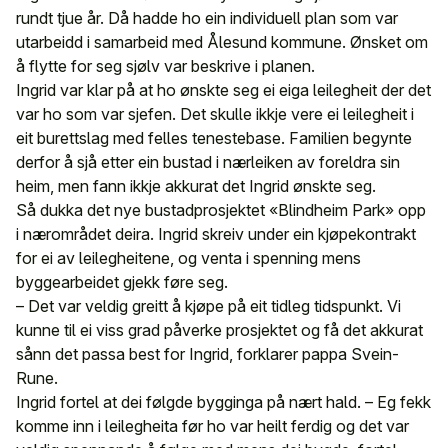
rundt tjue år. Då hadde ho ein individuell plan som var
utarbeidd i samarbeid med Ålesund kommune. Ønsket om
å flytte for seg sjølv var beskrive i planen.
Ingrid var klar på at ho ønskte seg ei eiga leilegheit der det
var ho som var sjefen. Det skulle ikkje vere ei leilegheit i
eit burettslag med felles tenestebase. Familien begynte
derfor å sjå etter ein bustad i nærleiken av foreldra sin
heim, men fann ikkje akkurat det Ingrid ønskte seg.
Så dukka det nye bustadprosjektet «Blindheim Park» opp
i nærområdet deira. Ingrid skreiv under ein kjøpekontrakt
for ei av leilegheitene, og venta i spenning mens
byggearbeidet gjekk føre seg.
– Det var veldig greitt å kjøpe på eit tidleg tidspunkt. Vi
kunne til ei viss grad påverke prosjektet og få det akkurat
sånn det passa best for Ingrid, forklarer pappa Svein-
Rune.
Ingrid fortel at dei følgde bygginga på nært hald. – Eg fekk
komme inn i leilegheita før ho var heilt ferdig og det var