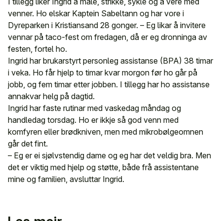
I tillegg liker Ingrid å måle, strikke, sykle og å vere med
venner. Ho elskar Kaptein Sabeltann og har vore i
Dyreparken i Kristiansand 28 gonger. – Eg likar å invitere
vennar på taco-fest om fredagen, då er eg dronninga av
festen, fortel ho.
Ingrid har brukarstyrt personleg assistanse (BPA) 38 timar
i veka. Ho får hjelp to timar kvar morgon før ho går på
jobb, og fem timar etter jobben. I tillegg har ho assistanse
annakvar helg på dagtid.
Ingrid har faste rutinar med vaskedag måndag og
handledag torsdag. Ho er ikkje så god venn med
komfyren eller brødkniven, men med mikrobølgeomnen
går det fint.
– Eg er ei sjølvstendig dame og eg har det veldig bra. Men
det er viktig med hjelp og støtte, både frå assistentane
mine og familien, avsluttar Ingrid.