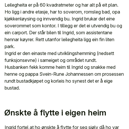
Leilegheita er på 60 kvadratmeter og har alt på eit plan.
Ho ligg i andre etasje, har to soverom, romsleg bad, opa
kjøkkenløysing og innvendig bu. Ingrid brukar det eine
soverommet som kontor. I tillegg er det ei utvendig bu og
ein carport. Der står bilen til Ingrid, som assistentane
hennar køyrer. Rett utanfor leilegheita ligg ein fin liten
park.
Ingrid er den einaste med utviklingshemming (nedsett
funksjonsevne) i sameiget og området rundt.
Husbanken fekk komme heim til Ingrid og snakke med
henne og pappa Svein-Rune Johannessen om prosessen
rundt bustadkjøpet og korleis ho synest det er å eige
bustad.
Ønskte å flytte i eigen heim
Ingrid fortel at ho ønskte å flytte for seg sjølv då ho var