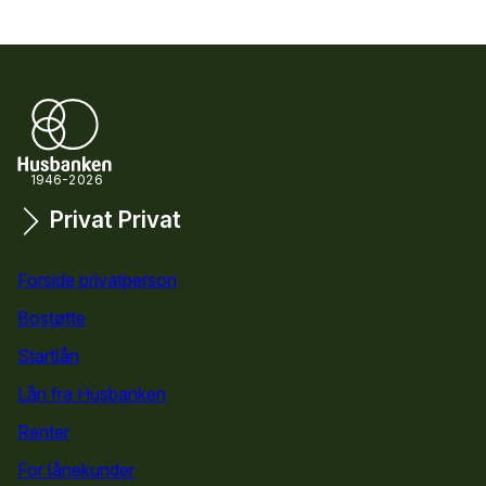
1946-2026
Privat
Privat
Snarveier
Forside privatperson
Bostøtte
for privatpersoner
Startlån
for privatpersoner
Lån fra Husbanken
Renter
For lånekunder