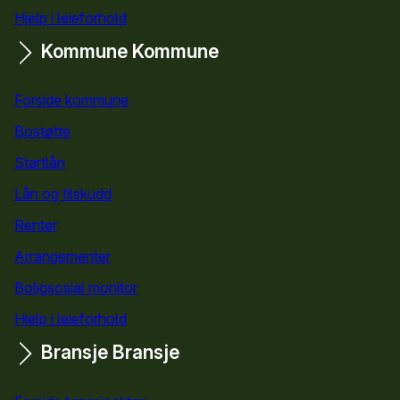
Hjelp i leieforhold
Kommune
Kommune
Forside kommune
Bostøtte
for kommuner
Startlån
for kommuner
Lån og tilskudd
for kommuner
Renter
Arrangementer
Boligsosial monitor
Hjelp i leieforhold
Bransje
Bransje