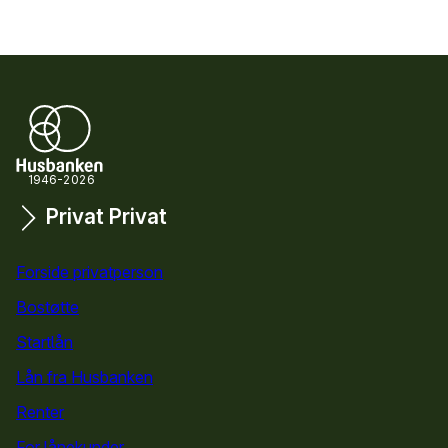
1946-2026
Privat
Privat
Snarveier
Forside privatperson
Bostøtte
for privatpersoner
Startlån
for privatpersoner
Lån fra Husbanken
Renter
For lånekunder