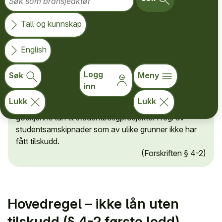
Tall og kunnskap
Husbanken kan gi lån til oppføring av studentboliger
som har fått tilskudd til oppføring, og til oppgradering
English
av studentboliger som har fått tilskudd til
oppgradering. Boligene må være eid av
Logg
Søk
Meny
studentsamskipnaden eller studentboligstiftelsen på
inn
tidspunktet for utbetaling av lånet.
Lukk
Lukk
Kunnskapsdepartementet kan etter søknad
godkjenne lån til studentboligprosjekter i regi av
studentsamskipnader som av ulike grunner ikke har
fått tilskudd.
(Forskriften § 4-2)
Hovedregel – ikke lån uten
tilskudd (§ 4-2 første ledd)