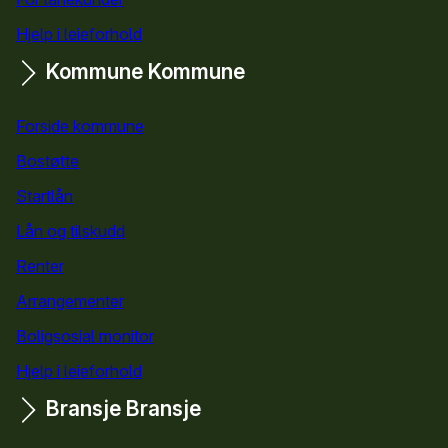
Hjelp i leieforhold
Kommune
Kommune
Forside kommune
Bostøtte
for kommuner
Startlån
for kommuner
Lån og tilskudd
for kommuner
Renter
Arrangementer
Boligsosial monitor
Hjelp i leieforhold
Bransje
Bransje