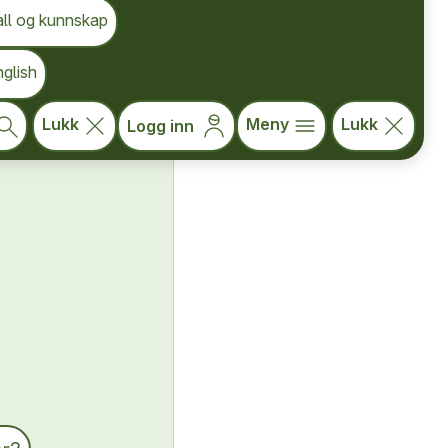
 statistikk og
all og kunnskap
dle
glish
Lukk
Meny
Lukk
Logg inn