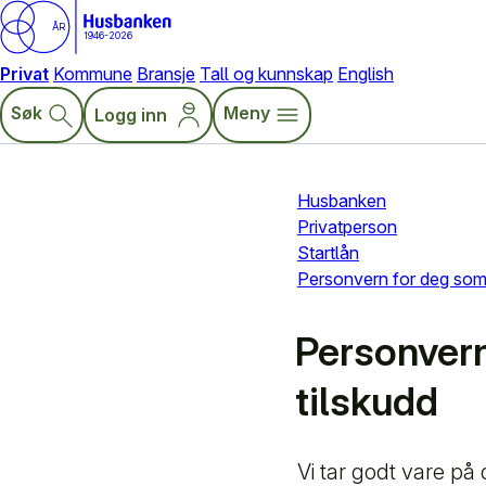
ÅR
1946-2026
Privat
Kommune
Bransje
Tall og kunnskap
English
Søk
Meny
Logg inn
Husbanken
Privatperson
Startlån
Personvern for deg som 
Personvern
tilskudd
Vi tar godt vare på 