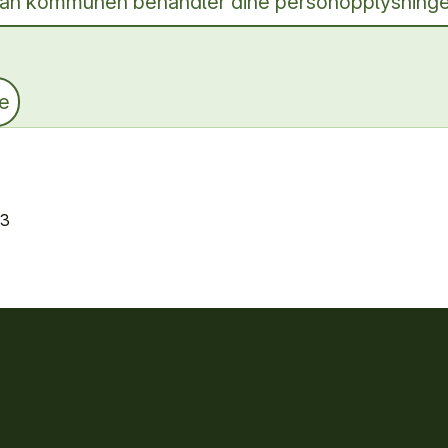
dan kommunen behandler dine personopplysning
ge
23