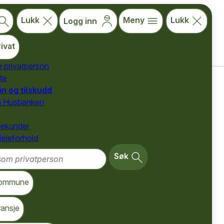
Lukk
Meny
Lukk
Logg inn
ivat
e privatperson
te
for privatpersoner
ån og tilskudd
a Husbanken
nekunder
 leieforhold
m privatperson
 og
Søk
ommune
ransje
em forsvarlig slik