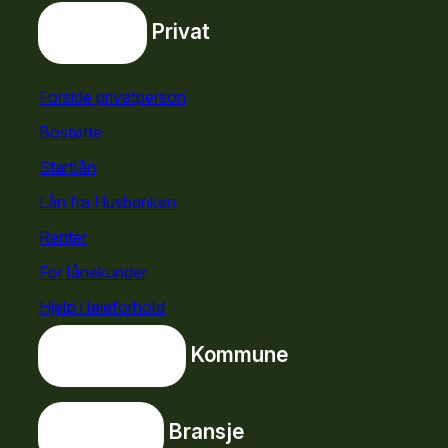
Privat
Privat
Snarveier
Forside privatperson
Bostøtte
for privatpersoner
Startlån
for privatpersoner
Lån fra Husbanken
Renter
For lånekunder
Hjelp i leieforhold
Kommune
Kommune
Bransje
Bransje