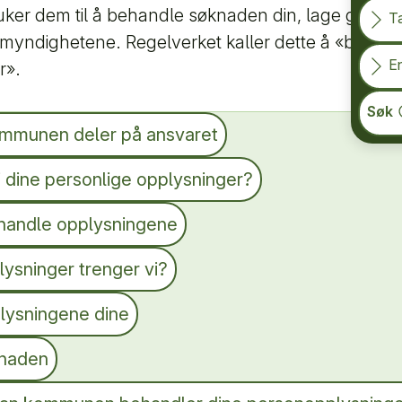
uker dem til å behandle søknaden din, lage generell
T
temyndighetene. Regelverket kaller dette å «behan
En
r».
Søk
mmunen deler på ansvaret
i dine personlige opplysninger?
ehandle opplysningene
ysninger trenger vi?
lysningene dine
knaden