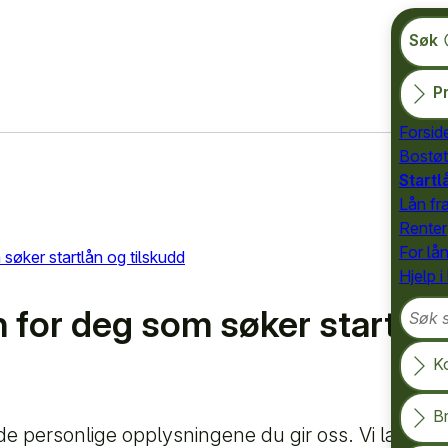
Søk
Pr
Forsid
Bostøt
Startl
Lån fr
Renter
For lå
søker startlån og tilskudd
Hjelp i
Søk so
 for deg som søker startlån
K
B
de personlige opplysningene du gir oss. Vi lagrer d