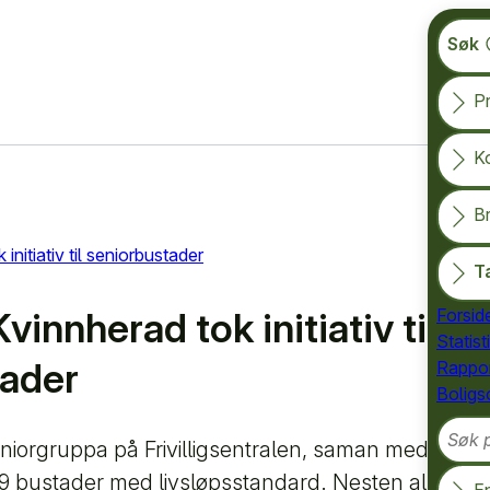
Søk
Pr
K
B
initiativ til seniorbustader
T
Kvinnherad tok initiativ til
Forsid
Statist
tader
Rappor
Boligs
Søk på
niorgruppa på Frivilligsentralen, saman med ein lo
 29 bustader med livsløpsstandard. Nesten alle leile