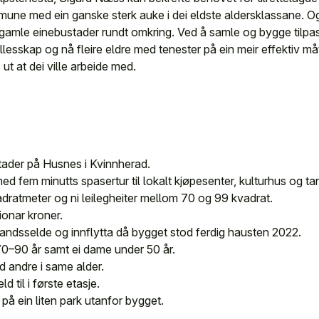
une med ein ganske sterk auke i dei eldste aldersklassane. Og 
 gamle einebustader rundt omkring. Ved å samle og bygge tilpa
ellesskap og nå fleire eldre med tenester på ein meir effektiv m
t at dei ville arbeide med.
ader på Husnes i Kvinnherad.
med fem minutts spasertur til lokalt kjøpesenter, kulturhus og ta
adratmeter og ni leilegheiter mellom 70 og 99 kvadrat.
lionar kroner.
ehandsselde og innflytta då bygget stod ferdig hausten 2022.
70–90 år samt ei dame under 50 år.
d andre i same alder.
 til i første etasje.
å ein liten park utanfor bygget.
.