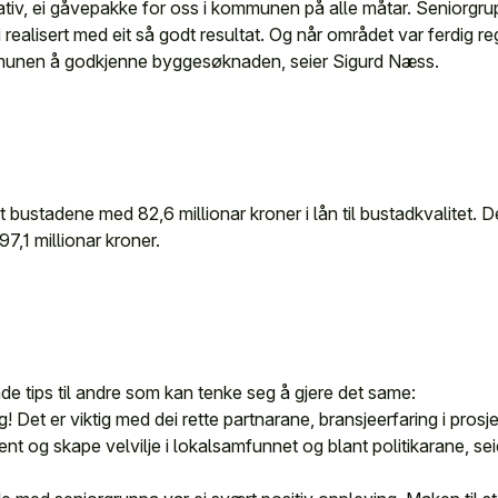
nitiativ, ei gåvepakke for oss i kommunen på alle måtar. Seniorgr
i realisert med eit så godt resultat. Og når området var ferdig reg
mmunen å godkjenne byggesøknaden, seier Sigurd Næss.
 bustadene med 82,6 millionar kroner i lån til bustadkvalitet. De
7,1 millionar kroner.
e tips til andre som kan tenke seg å gjere det same:
ng! Det er viktig med dei rette partnarane, bransjeerfaring i prosj
ent og skape velvilje i lokalsamfunnet og blant politikarane, sei