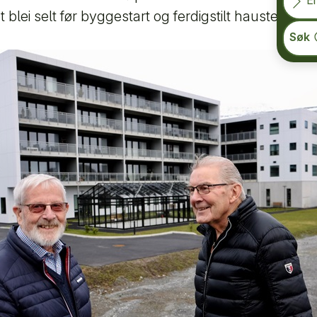
En
 blei selt før byggestart og ferdigstilt hausten 202
Søk