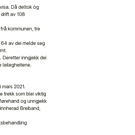
visa. Då deltok òg
drift av 108
o frå kommunen, tre
. 64 av dei melde seg
omt.
 Deretter inngjekk dei
 leilegheitene.
i mars 2021.
e trekk som blei viktig
på førehand og unngjekk
Kvinnherad Breiband,
aksbehandling