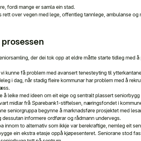
e, fordi mange er samla ein stad.
s rett over vegen med lege, offentleg tannlege, ambulanse og 
v prosessen
orsamling, der dei tok opp at eldre måtte starte tidleg med å 
 at vi kunne få problem med avansert tenesteyting til ytterkant
ydeleg i dag, når stadig fleire kommunar har problem med å rekru
æss.
å leike med ideen om eit eige og sentralt plassert seniorbygg i
 kvart midlar frå Sparebank1-stiftelsen, næringsfondet i kommu
ne seniorgruppa begynne å marknadsføre prosjektet med lesari
g dessutan informere ordførar og rådmann undervegs.
a innom to alternativ som ikkje var berekraftige, nemleg eit sen
bygge ein ekstra etasje oppå kjøpesenteret. Seniorane stod fa
e seniorbygg tett på sentrum.