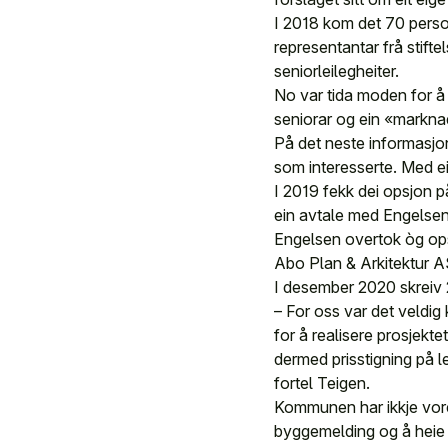
I 2018 kom det 70 person
representantar frå stift
seniorleilegheiter.
No var tida moden for å
seniorar og ein «markna
På det neste informasjon
som interesserte. Med ei
I 2019 fekk dei opsjon p
ein avtale med Engelsen 
Engelsen overtok òg op
Abo Plan & Arkitektur AS 
I desember 2020 skreiv 
– For oss var det veldig 
for å realisere prosjekt
dermed prisstigning på l
fortel Teigen.
Kommunen har ikkje vore
byggemelding og å heie 