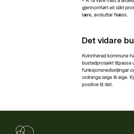
– Å få vere med å arbeid
gjennomført eit slikt pro
lære, avsluttar Næss.
Det vidare b
Kvinnherad kommune har 
bustadprosjekt tilpassa
funksjonsnedsetjingar og 
ordninga leige til eige. 
positive til det.