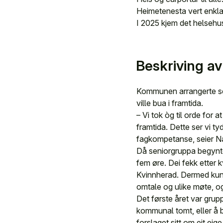
Heimetenesta vert enklar
I 2025 kjem det helsehu
Beskriving a
Kommunen arrangerte seni
ville bua i framtida.
– Vi tok òg til orde for
framtida. Dette ser vi t
fagkompetanse, seier N
Då seniorgruppa begynte 
fem øre. Dei fekk etter
Kvinnherad. Dermed kun
omtale og ulike møte, o
Det første året var grupp
kommunal tomt, eller å 
forslaget sitt om eit eig