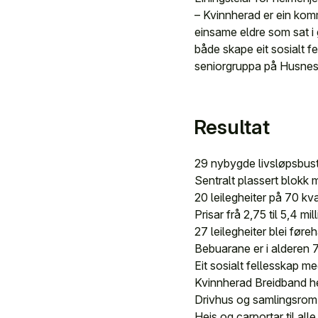
– Kvinnherad er ein komm
einsame eldre som sat i
både skape eit sosialt f
seniorgruppa på Husnes u
Resultat
29 nybygde livsløpsbust
Sentralt plassert blokk 
20 leilegheiter på 70 kv
Prisar frå 2,75 til 5,4 mil
27 leilegheiter blei før
Bebuarane er i alderen 
Eit sosialt fellesskap me
Kvinnherad Breidband held
Drivhus og samlingsrom p
Heis og carportar til alle