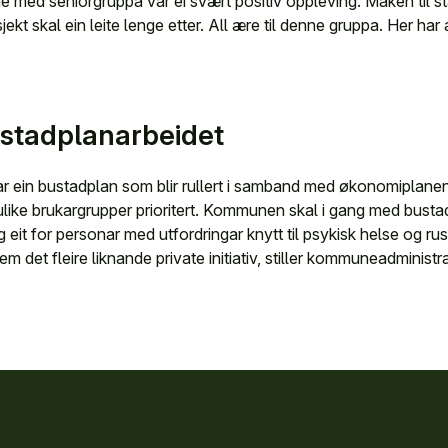
e med seniorgruppa var ei svært positiv oppleving. Maken til stå
sjekt skal ein leite lenge etter. All ære til denne gruppa. Her ha
ustadplanarbeidet
ein bustadplan som blir rullert i samband med økonomiplanen.
 ulike brukargrupper prioritert. Kommunen skal i gang med bus
eit for personar med utfordringar knytt til psykisk helse og rus. 
Kjem det fleire liknande private initiativ, stiller kommuneadminis