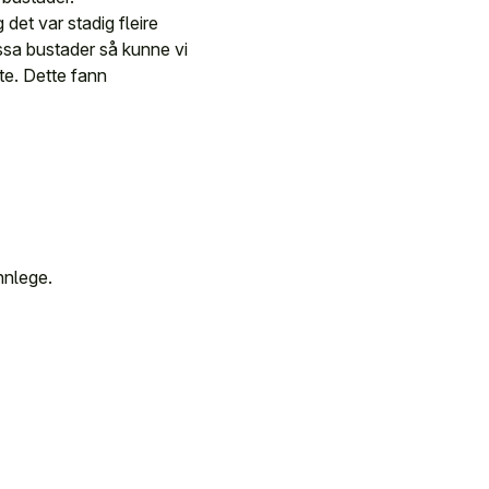
det var stadig fleire
ssa bustader så kunne vi
åte. Dette fann
nnlege.