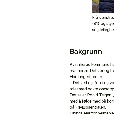
Frå venstre:
(91) og styr
seg leileghe
Bakgrunn
Kvinnherad kommune had
avstandar. Det var òg fo
Hardangerfjorden.
– Det veit eg, fordi eg
talet med nokre omsorg
Det seier Roald Teigen 
med å følge med på kommu
på Frivilligsentralen.
Einingsleiar for heimehj