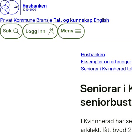
ÅR
1946-2026
Privat
Kommune
Bransje
Tall og kunnskap
English
Søk
Meny
Logg inn
Husbanken
Eksempler og erfaringer
Seniorar i Kvinnherad tok 
Seniorar i 
seniorbus
I Kvinnherad har se
arkitekt, fått bygd