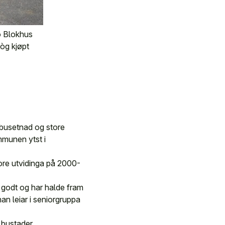
to Blokhus
 òg kjøpt
busetnad og store
mmunen ytst i
ore utvidinga på 2000-
 godt og har halde fram
an leiar i seniorgruppa
 bustader.