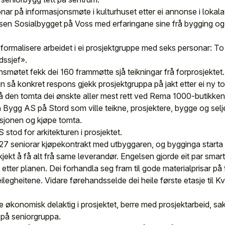
ar på informasjonsmøte i kulturhuset etter ei annonse i lokala
elsen Sosialbygget på Voss med erfaringane sine frå bygging og 
 formalisere arbeidet i ei prosjektgruppe med seks personar: T
dssjef».
smøtet fekk dei 160 frammøtte sjå teikningar frå forprosjektet
n så konkret respons gjekk prosjektgruppa på jakt etter ei ny t
å den tomta dei ønskte aller mest rett ved Rema 1000-butikken.
Bygg AS på Stord som ville teikne, prosjektere, bygge og selje
sjonen og kjøpe tomta.
stod for arkitekturen i prosjektet.
27 seniorar kjøpekontrakt med utbyggaren, og bygginga starta 
kjekt å få alt frå same leverandør. Engelsen gjorde eit par smart
et etter planen. Dei forhandla seg fram til gode materialprisar 
eilegheitene. Vidare førehandsselde dei heile første etasje til 
 økonomisk delaktig i prosjektet, berre med prosjektarbeid, s
på seniorgruppa.