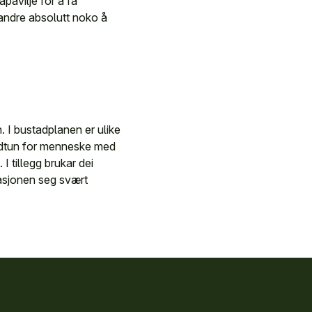
påvilje for å få
r andre absolutt noko å
 I bustadplanen er ulike
tadtun for menneske med
I tillegg brukar dei
trasjonen seg svært