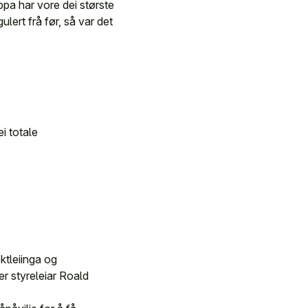
uppa har vore dei største
ulert frå før, så var det
i totale
ektleiinga og
er styreleiar Roald