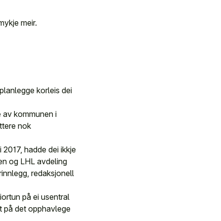
mykje meir.
planlegge korleis dei
ane av kommunen i
ttere nok
 2017, hadde dei ikkje
nen og LHL avdeling
nnlegg, redaksjonell
iortun på ei usentral
st på det opphavlege