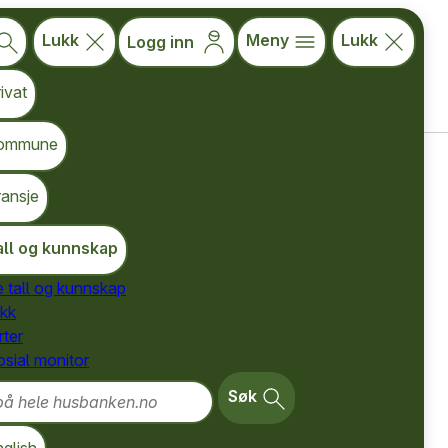
Lukk
Meny
Lukk
Logg inn
ivat
ommune
ransje
all og kunnskap
e tall og kunnskap
ikk
ter
osial monitor
 hele husbanken.no
Søk
kal entreprenør og
gheitene i det fem