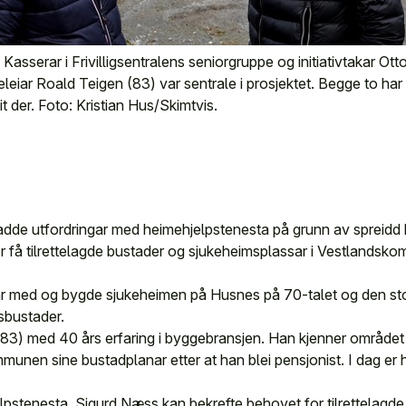
 Kasserar i Frivilligsentralens seniorgruppe og initiativtakar Ot
eleiar Roald Teigen (83) var sentrale i prosjektet. Begge to har
it der. Foto: Kristian Hus/Skimtvis.
de utfordringar med heimehjelpstenesta på grunn av spreidd 
r få tilrettelagde bustader og sjukeheimsplassar i Vestlandsko
 var med og bygde sjukeheimen på Husnes på 70-talet og den st
sbustader.
(83) med 40 års erfaring i byggebransjen. Han kjenner området
nen sine bustadplanar etter at han blei pensjonist. I dag er h
elpstenesta, Sigurd Næss kan bekrefte behovet for tilrettelagde