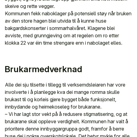
skeive og rette vegger.
Kommunen fekk naboklager på potensiell støy når bruken
av den store hagen blei utvida til å kunne huse
bakgardskonserter i sommarhalvåret. Klagene blei
avviste, med grunngjeving om at regelen om ro etter
klokka 22 var éin time strengare enn i nabolaget elles.
Brukarmedverknad
Alle dei sju tilsette i tillegg til verksemdsleiaren har vore
involverte i å planlegge kva dei mange romma skulle
brukast til og korleis gjere bygget både funksjonelt,
innbydande og heimekoseleg for brukarane.
– Vi har lagt stor vekt på å redusere stigmatisering, og at
brukarane skal oppleve verdigheit. Kommunen har valt å
prioritere denne innbyggargruppa godt, framfor å berre
huse dei i nokre overskotslokale. Det betyr mykje for alle