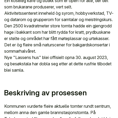
Ein koseleg kafé og butikk som er open for alle, der det
som brukarane produserer, vert selt.
Aktivitetssenteret inneheld òg syrom, hobbyverkstad, TV-
og datarom og grupperom for samtalar og meistringskurs.
Den 2500 kvadratmeter store tomta hadde ein gjengrodd
hage i bakkant som har blitt rydda for kratt, prydbuskane
er stelte og området har fått møteplassar og urtekasser.
Det er òg fleire små naturscener for bakgardskonsertar i
sommarhalvåret.
Nye "Lassens hus" blei offisielt opna 30. august 2023,
og besøkstala har dobla seg etter at dette rusfrie tilbodet
blei samla.
Beskriving av prosessen
Kommunen vurderte fleire aktuelle tomter rundt sentrum,
mellom anna den gamle brannstasjonstomta. På