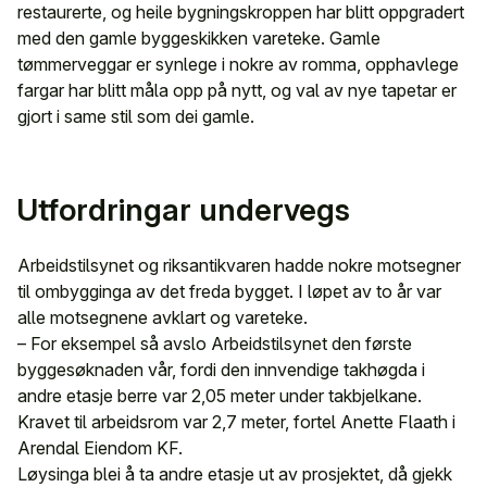
restaurerte, og heile bygningskroppen har blitt oppgradert
med den gamle byggeskikken vareteke. Gamle
tømmerveggar er synlege i nokre av romma, opphavlege
fargar har blitt måla opp på nytt, og val av nye tapetar er
gjort i same stil som dei gamle.
Utfordringar undervegs
Arbeidstilsynet og riksantikvaren hadde nokre motsegner
til ombygginga av det freda bygget. I løpet av to år var
alle motsegnene avklart og vareteke.
– For eksempel så avslo Arbeidstilsynet den første
byggesøknaden vår, fordi den innvendige takhøgda i
andre etasje berre var 2,05 meter under takbjelkane.
Kravet til arbeidsrom var 2,7 meter, fortel Anette Flaath i
Arendal Eiendom KF.
Løysinga blei å ta andre etasje ut av prosjektet, då gjekk