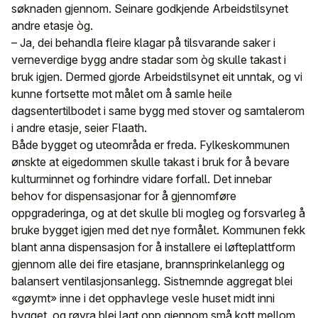
søknaden gjennom. Seinare godkjende Arbeidstilsynet
andre etasje òg.
– Ja, dei behandla fleire klagar på tilsvarande saker i
verneverdige bygg andre stadar som òg skulle takast i
bruk igjen. Dermed gjorde Arbeidstilsynet eit unntak, og vi
kunne fortsette mot målet om å samle heile
dagsentertilbodet i same bygg med stover og samtalerom
i andre etasje, seier Flaath.
Både bygget og uteområda er freda. Fylkeskommunen
ønskte at eigedommen skulle takast i bruk for å bevare
kulturminnet og forhindre vidare forfall. Det innebar
behov for dispensasjonar for å gjennomføre
oppgraderinga, og at det skulle bli mogleg og forsvarleg å
bruke bygget igjen med det nye formålet. Kommunen fekk
blant anna dispensasjon for å installere ei løfteplattform
gjennom alle dei fire etasjane, brannsprinkelanlegg og
balansert ventilasjonsanlegg. Sistnemnde aggregat blei
«gøymt» inne i det opphavlege vesle huset midt inni
bygget, og røyra blei lagt opp gjennom små kott mellom