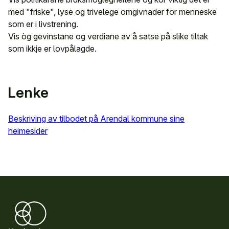
med "friske", lyse og trivelege omgivnader for menneske
som er i livstrening.
Vis òg gevinstane og verdiane av å satse på slike tiltak
som ikkje er lovpålagde.
Lenke
Beskriving av tilbodet på Arendal kommune sine
heimesider