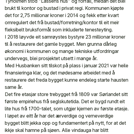
Tyholmen stod "Lassens hus" og forfall, medan det blei
brukt til kontor og bustad i privat regi. Kommunen kjøpte
det for 2,75 millionar kroner i 2014 og fekk etter kvart
omregulert det frå bustad/forretning/kontor til eit meir
fleksibelt bruksformål som inkluderte tenesteyting.
I 2018 løyvde eit samrøystes bystyre 23 millionar kroner
til å restaurere det gamle bygget. Men grunna dårleg
økonomi i kommunen og mange tekniske utfordringar
undervegs, blei prosjektet utsett i mange år.
Med Husbanken sitt tilskot på plass i januar 2021 var heile
finansieringa klar, og det mødesame arbeidet med å
restaurere det freda bygget kunne endeleg starte hausten
same år.
Det fire etasjar store trebygget frå 1809 var Sørlandet sitt
første empiriehus frå seglskutetida. Det er bygd rundt eit
lite hus frå 1700-talet, som utgjer kjernen av første etasje.
I løpet av eitt år har det ærverdige og verneverdige
bygget blitt jekka opp og fundamentert på nytt, for at det
ikkje skal hamne på sjøen. Alle vindauga har blitt